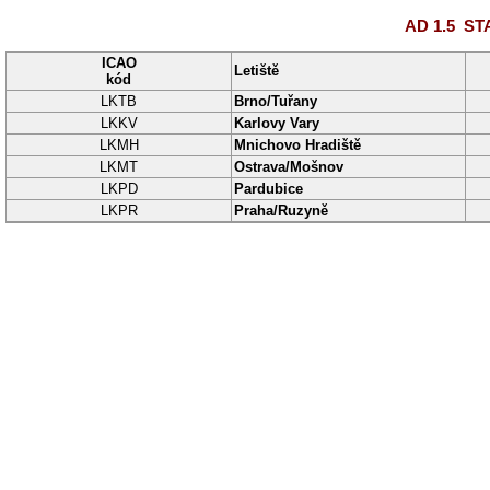
AD 1.5
STA
ICAO
Letiště
kód
LKTB
Brno/Tuřany
LKKV
Karlovy Vary
LKMH
Mnichovo Hradiště
LKMT
Ostrava/Mošnov
LKPD
Pardubice
LKPR
Praha/Ruzyně