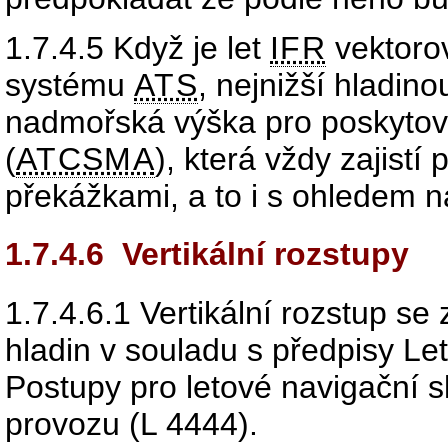
1.7.4.5
Když je let
IFR
vektoro
systému
ATS
, nejnižší hladino
nadmořská výška pro poskytov
(
ATCSMA
), která vždy zajis
překážkami, a to i s ohledem na 
1.7.4.6
Vertikální rozstupy
1.7.4.6.1
Vertikální rozstup se 
hladin v souladu s předpisy Le
Postupy pro letové navigační 
provozu (L 4444).