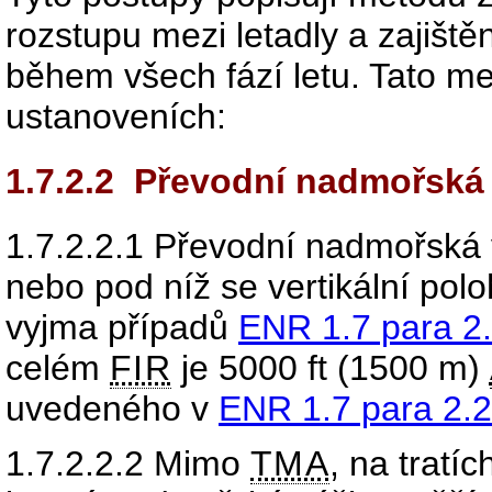
rozstupu mezi letadly a zajišt
během všech fází letu. Tato me
ustanoveních:
1.7.2.2
Převodní nadmořská
1.7.2.2.1
Převodní nadmořská v
nebo pod níž se vertikální pol
vyjma případů
ENR 1.7 para 2
celém
FIR
je 5000 ft (1500 m)
uvedeného v
ENR 1.7 para 2.2
1.7.2.2.2
Mimo
TMA
, na tratí