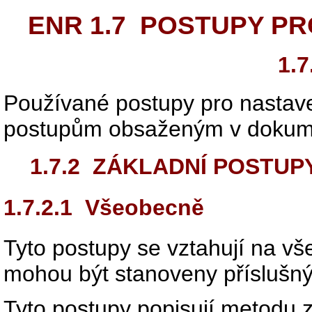
ENR 1.7
POSTUPY PR
1.7
Používané postupy pro nastav
postupům obsaženým v dokum
1.7.2
ZÁKLADNÍ POSTUPY
1.7.2.1
Všeobecně
Tyto postupy se vztahují na vš
mohou být stanoveny příslušn
Tyto postupy popisují metodu z