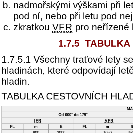
nadmořskými výškami při le
pod ní, nebo při letu pod ne
zkratkou
VFR
pro neřízené 
1.7.5
TABULKA 
1.7.5.1
Všechny traťové lety se
hladinách, které odpovídají let
hladin.
TABULKA CESTOVNÍCH HLA
MA
Od 000° do 179°
IFR
VFR
FL
m
ft
FL
m
ft
-
900
3000
-
1050
35