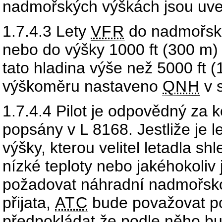
nadmořských výškách jsou uve
1.7.4.3
Lety
VFR
do nadmořské
nebo do výšky 1000 ft (300 m)
tato hladina výše než 5000 ft 
výškoměru nastaveno
QNH
v 
1.7.4.4
Pilot je odpovědný za 
popsány v L 8168. Jestliže je 
výšky, kterou velitel letadla 
nízké teploty nebo jakéhokoli
požadovat náhradní nadmořskou
přijata,
ATC
bude považovat po
předpokládat že podle něho b