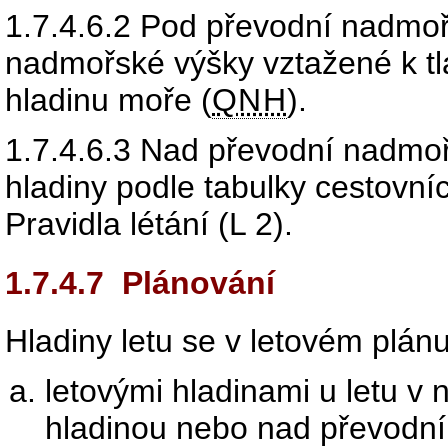
1.7.4.6.2
Pod převodní nadmoř
nadmořské výšky vztažené k tl
hladinu moře (
QNH
).
1.7.4.6.3
Nad převodní nadmořs
hladiny podle tabulky cestovní
Pravidla létání (L 2).
1.7.4.7
Plánování
Hladiny letu se v letovém plánu
letovými hladinami u letu v 
hladinou nebo nad převodn