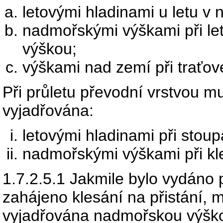
letovými hladinami u letu v
nadmořskými výškami při le
výškou;
výškami nad zemí při traťov
Při průletu převodní vrstvou mu
vyjadřována:
letovými hladinami při stoup
nadmořskými výškami při kl
1.7.2.5.1
Jakmile bylo vydáno p
zahájeno klesání na přistání, m
vyjadřována nadmořskou výško