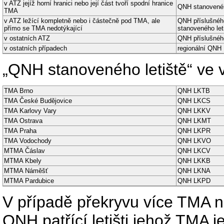
v ATZ jejíž horní hranici nebo její část tvoří spodní hranice
QNH stanovenéh
TMA
v ATZ ležící kompletně nebo i částečně pod TMA, ale
QNH příslušného
přímo se TMA nedotýkající
stanoveného let
v ostatních ATZ
QNH příslušného
v ostatních případech
regionální QNH
„QNH stanoveného letiště“ ve 
TMA Brno
QNH
LKTB
TMA České Budějovice
QNH
LKCS
TMA Karlovy Vary
QNH
LKKV
TMA Ostrava
QNH
LKMT
TMA Praha
QNH
LKPR
TMA Vodochody
QNH
LKVO
MTMA Čáslav
QNH
LKCV
MTMA Kbely
QNH
LKKB
MTMA Náměšť
QNH
LKNA
MTMA Pardubice
QNH
LKPD
V případě překryvu více TMA na
QNH patřící letišti jehož TMA j