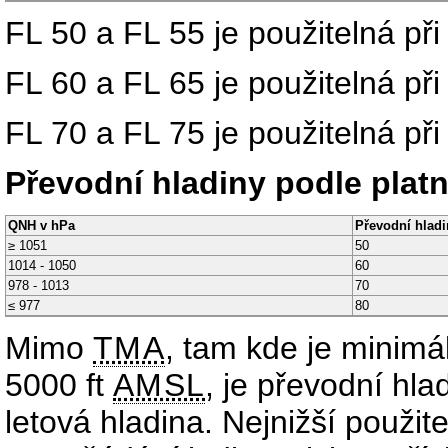
FL 50 a FL 55 je použitelná p
FL 60 a FL 65 je použitelná p
FL 70 a FL 75 je použitelná p
Převodní hladiny podle pla
QNH v hPa
Převodní hladi
≥ 1051
50
1014 - 1050
60
978 - 1013
70
≤ 977
80
Mimo
TMA
, tam kde je minim
5000 ft
AMSL
, je převodní hla
letová hladina. Nejnižší použit