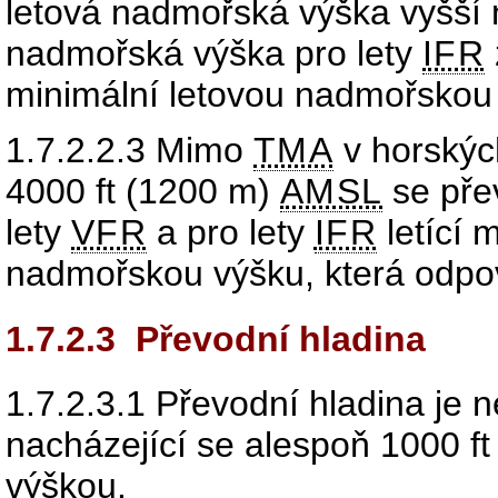
letová nadmořská výška vyšší 
nadmořská výška pro lety
IFR
minimální letovou nadmořskou
1.7.2.2.3
Mimo
TMA
v horských
4000 ft (1200 m)
AMSL
se pře
lety
VFR
a pro lety
IFR
letící 
nadmořskou výšku, která odpo
1.7.2.3
Převodní hladina
1.7.2.3.1
Převodní hladina je ne
nacházející se alespoň 1000 f
výškou.