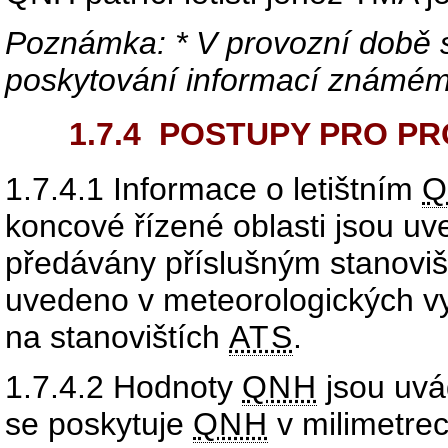
Poznámka: * V provozní době s
poskytování informací známém
1.7.4
POSTUPY PRO PRO
1.7.4.1
Informace o letištním
Q
koncové řízené oblasti jsou u
předávány příslušným stanovi
uvedeno v meteorologických vys
na stanovištích
ATS
.
1.7.4.2
Hodnoty
QNH
jsou uvá
se poskytuje
QNH
v milimetrec