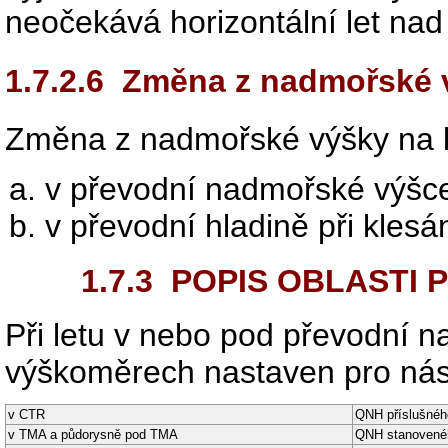
neočekává horizontální let na
1.7.2.6
Změna z nadmořské vý
Změna z nadmořské výšky na le
v převodní nadmořské výšce 
v převodní hladině při klesán
1.7.3
POPIS OBLASTI 
Při letu v nebo pod převodní 
výškoměrech nastaven pro násle
v CTR
QNH příslušného
v TMA a půdorysně pod TMA
QNH stanovenéh