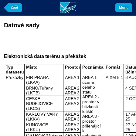
Zpět
Menu
Datové sady
Elektronická data terénu a překážek
Typ
Místo
Prostor
Poznámka
Formát
Dat
datasetu
účin
Překážky
FIR PRAHA
AREA 1
AREA 1 -
AIXM 5.1
8 AU
(LKAA)
území
celého
BRNO/Tuřany
AREA 2
4 SE
státu
(LKTB)
AREA 3
AREA 2 -
CESKE
AREA 2
2 OC
prostor v
BUDEJOVICE
AREA 3
blízkosti
(LKCS)
letiště
KARLOVY VARY
AREA 2
17 A
AREA 3 -
(LKKV)
AREA 3
25
prostor
KUNOVICE
AREA 2
27 N
přilehájící
(LKKU)
AREA 3
25
k
OSTRAVA/Mošnov
AREA 2
4 SE
pohybové