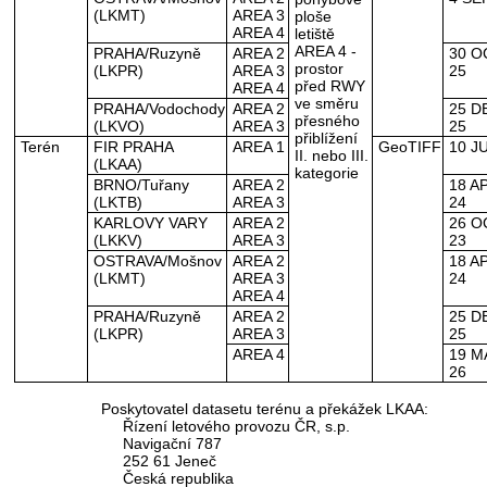
(LKMT)
AREA 3
ploše
AREA 4
letiště
AREA 4 -
PRAHA/Ruzyně
AREA 2
30 O
prostor
(LKPR)
AREA 3
25
před RWY
AREA 4
ve směru
PRAHA/Vodochody
AREA 2
25 D
přesného
(LKVO)
AREA 3
25
přiblížení
Terén
FIR PRAHA
AREA 1
GeoTIFF
10 J
II. nebo III.
(LKAA)
kategorie
BRNO/Tuřany
AREA 2
18 A
(LKTB)
AREA 3
24
KARLOVY VARY
AREA 2
26 O
(LKKV)
AREA 3
23
OSTRAVA/Mošnov
AREA 2
18 A
(LKMT)
AREA 3
24
AREA 4
PRAHA/Ruzyně
AREA 2
25 D
(LKPR)
AREA 3
25
AREA 4
19 M
26
Poskytovatel datasetu terénu a překážek LKAA:
Řízení letového provozu ČR, s.p.
Navigační 787
252 61 Jeneč
Česká republika