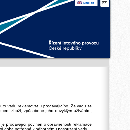
English
tuto vadu reklamovat u prodávajícího. Za vadu se
řebení zboží, způsobené jeho obvyklým užíváním,
), je prodávající povinen o oprávněnosti reklamace
tává doba potřebná k odbornému posouzení vady.