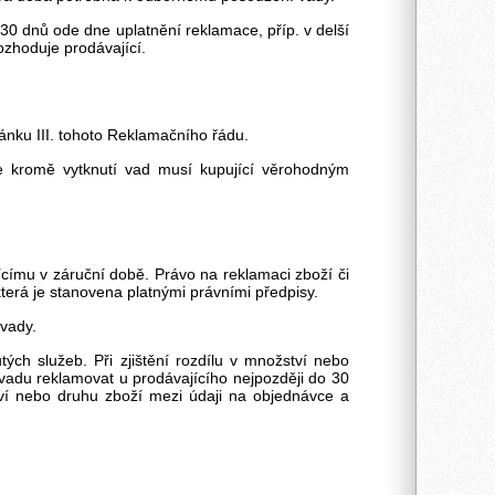
0 dnů ode dne uplatnění reklamace, příp. v delší
ozhoduje prodávající.
ánku III. tohoto Reklamačního řádu.
že kromě vytknutí vad musí kupující věrohodným
ícímu v záruční době. Právo na reklamaci zboží či
která je stanovena platnými právními předpisy.
 vady.
ých služeb. Při zjištění rozdílu v množství nebo
vadu reklamovat u prodávajícího nejpozději do 30
ví nebo druhu zboží mezi údaji na objednávce a