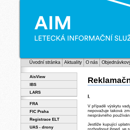
Úvodní stránka
Aktuality
O nás
Objednávkový
AisView
Reklamačn
IBS
LARS
I.
FRA
V případě výskytu vad
nepovažuje taková změ
FIC Praha
nesprávného používán
Registrace ELT
Jestliže kupující upla
UAS - drony
rozhodnout ihned, ve s