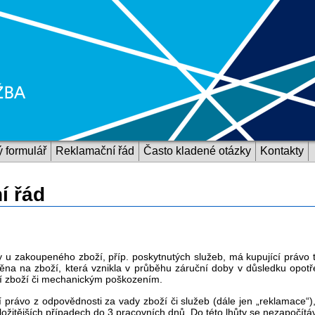
 formulář
Reklamační řád
Často kladené otázky
Kontakty
í řád
y u zakoupeného zboží, příp. poskytnutých služeb, má kupující právo 
na na zboží, která vznikla v průběhu záruční doby v důsledku opot
í zboží či mechanickým poškozením.
tní právo z odpovědnosti za vady zboží či služeb (dále jen „reklamace“
ložitějších případech do 3 pracovních dnů. Do této lhůty se nezapočí