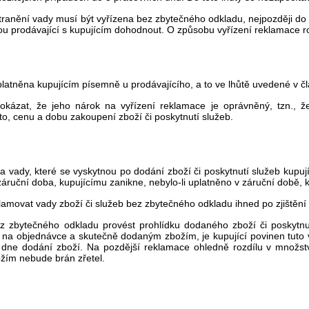
anění vady musí být vyřízena bez zbytečného odkladu, nejpozději do 3
ou prodávající s kupujícím dohodnout. O způsobu vyřízení reklamace r
atněna kupujícím písemně u prodávajícího, a to ve lhůtě uvedené v čl
rokázat, že jeho nárok na vyřízení reklamace je oprávněný, tzn., 
to, cenu a dobu zakoupení zboží či poskytnutí služeb.
a vady, které se vyskytnou po dodání zboží či poskytnutí služeb kupuj
 záruční doba, kupujícímu zanikne, nebylo-li uplatněno v záruční době, 
klamovat vady zboží či služeb bez zbytečného odkladu ihned po zjištění
ez zbytečného odkladu provést prohlídku dodaného zboží či poskytnut
i na objednávce a skutečně dodaným zbožím, je kupující povinen tuto 
dne dodání zboží. Na pozdější reklamace ohledně rozdílu v množst
ím nebude brán zřetel.