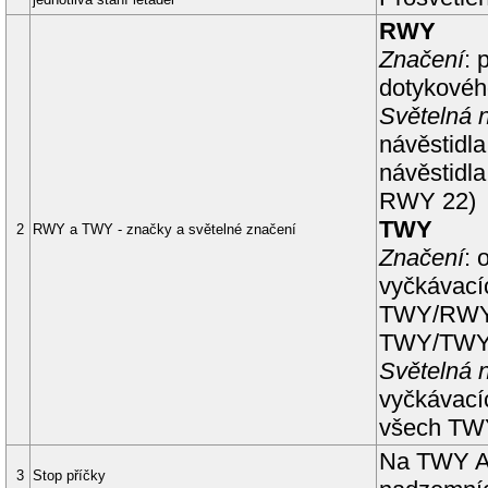
RWY
Značení
: 
dotykovéh
Světelná n
návěstidla
návěstidla
RWY
22
)
TWY
2
RWY a TWY - značky a světelné značení
Značení
: 
vyčkávací
TWY/RWY, 
TWY/TWY 
Světelná n
vyčkávacíc
všech TWY
Na TWY
3
Stop příčky