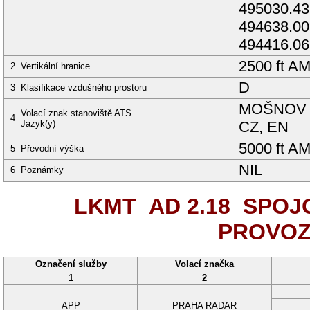
495030.4
494638.0
494416.0
2500
ft
AM
2
Vertikální hranice
D
3
Klasifikace vzdušného prostoru
MOŠNOV 
Volací znak stanoviště ATS
4
Jazyk(y)
CZ
,
EN
5000
ft
AM
5
Převodní výška
NIL
6
Poznámky
LKMT AD 2.18
SPOJO
PROVOZ
Označení služby
Volací značka
1
2
APP
PRAHA RADAR