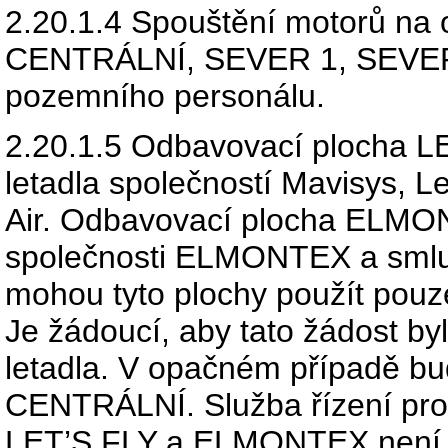
2.20.1.4
Spouštění motorů na 
CENTRÁLNÍ
,
SEVER 1
,
SEVE
pozemního personálu.
2.20.1.5
Odbavovací plocha
L
letadla společností Mavisys, L
Air. Odbavovací plocha
ELMO
společnosti
ELMONTEX
a smlu
mohou tyto plochy použít pouze
Je žádoucí, aby tato žádost by
letadla. V opačném případě b
CENTRÁLNÍ
. Služba řízení p
LET’S FLY
a
ELMONTEX
není