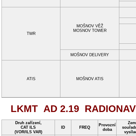
MOŠNOV VĚŽ
MOSNOV TOWER
TWR
MOŠNOV DELIVERY
ATIS
MOŠNOV ATIS
LKMT AD 2.19
RADIONAVI
Druh zařízení,
Zem
Provozní
CAT ILS
ID
FREQ
souřad
doba
(VOR/ILS VAR)
vysíla