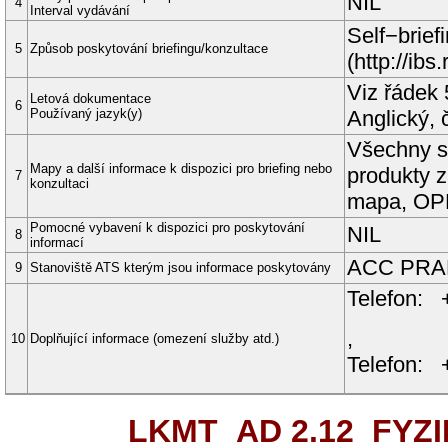
NIL
4
Interval vydávání
Self−brie
5
Způsob poskytování briefingu/konzultace
(http://ibs
Viz řádek 
Letová dokumentace
6
Používaný jazyk(y)
Anglický, 
Všechny st
Mapy a další informace k dispozici pro briefing nebo
produkty 
7
konzultaci
mapa, OP
Pomocné vybavení k dispozici pro poskytování
NIL
8
informací
ACC PR
9
Stanoviště ATS kterým jsou informace poskytovány
Telefon: 
,
10
Doplňující informace (omezení služby atd.)
Telefon: 
LKMT AD 2.12
FYZI