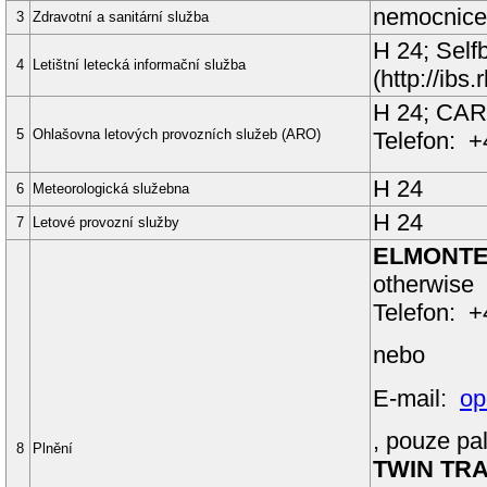
nemocnice 
3
Zdravotní a sanitární služba
H 24; Self
4
Letištní letecká informační služba
(http://ibs.
H 24;
CAR
5
Ohlašovna letových provozních služeb (ARO)
Telefon:
+
H 24
6
Meteorologická služebna
H 24
7
Letové provozní služby
ELMONT
otherwise
Telefon: 
nebo
E-mail:
op
, pouze p
8
Plnění
TWIN TR