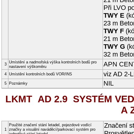
Při LVO p
TWY
E
(
k
23
m
Beto
TWY
F
(
k
21
m
Beto
TWY
G
(
k
32
m
Beto
Umístění a nadmořská výška kontrolních bodů pro
APN
CEN
3
nastavení výškoměru
viz AD 2-
4
Umístění kontrolních bodů VOR/INS
NIL
5
Poznámky
LKMT AD 2.9
SYSTÉM VEDE
A 
Značení s
Použité značení stání letadel, pojezdové vodící
1
značky a visuální naváděcí/parkovací systém pro
Prosvětlen
jednotlivá stání letadel