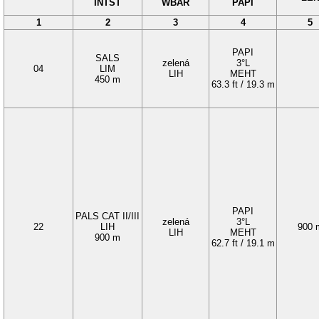
INTST
WBAR
PAPI
1
2
3
4
5
PAPI
SALS
zelená
3°L
04
LIM
LIH
MEHT
450 m
63.3 ft / 19.3 m
PAPI
PALS CAT II/III
zelená
3°L
22
LIH
900 
LIH
MEHT
900 m
62.7 ft / 19.1 m