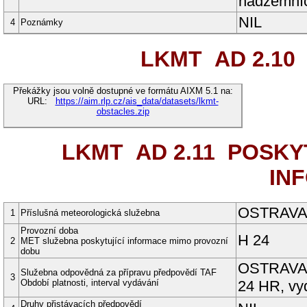
nadzemníc
NIL
4
Poznámky
LKMT AD 2.10
Překážky jsou volně dostupné ve formátu AIXM 5.1 na:
URL:
https://aim.rlp.cz/ais_data/datasets/lkmt-
obstacles.zip
LKMT AD 2.11
POSKYT
IN
OSTRAVA
1
Příslušná meteorologická služebna
Provozní doba
H 24
2
MET služebna poskytující informace mimo provozní
dobu
OSTRAV
Služebna odpovědná za přípravu předpovědí TAF
3
Období platnosti, interval vydávání
24 HR, vy
Druhy přistávacích předpovědí