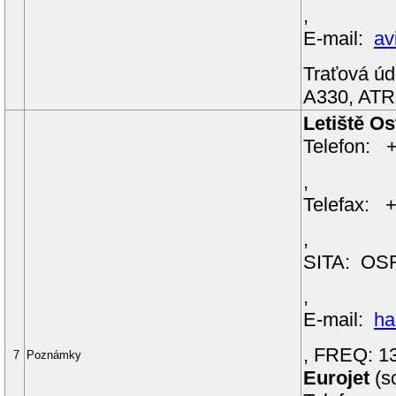
,
E-mail:
av
Traťová ú
A330, ATR
Letiště Os
Telefon:
+
,
Telefax:
+
,
SITA:
OS
,
E-mail:
ha
, FREQ: 1
7
Poznámky
Eurojet
(s