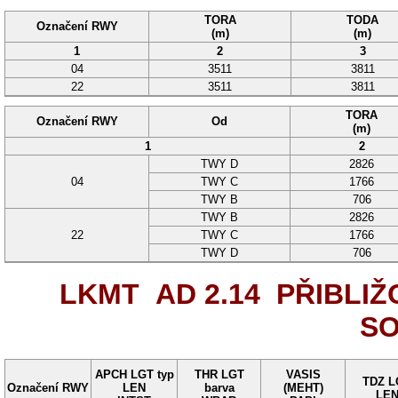
TORA
TODA
Označení RWY
(m)
(m)
1
2
3
04
3511
3811
22
3511
3811
TORA
Označení RWY
Od
(m)
1
2
TWY
D
2826
04
TWY
C
1766
TWY
B
706
TWY
B
2826
22
TWY
C
1766
TWY
D
706
LKMT AD 2.14
PŘIBLIŽ
SO
APCH LGT typ
THR LGT
VASIS
TDZ L
Označení RWY
LEN
barva
(MEHT)
LE