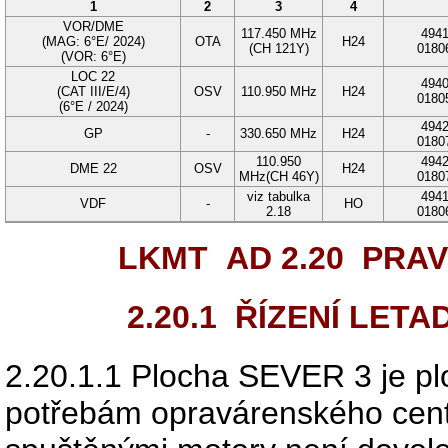
1
2
3
4
VOR/DME
117.450
MHz
494
(MAG:
6°E
/
2024
)
OTA
H24
(CH
121Y
)
0180
(VOR:
6°E
)
LOC 22
494
(CAT
III
/E/4)
OSV
110.950
MHz
H24
0180
(
6°E
/
2024
)
494
GP
-
330.650
MHz
H24
0180
110.950
494
DME 22
OSV
H24
MHz
(CH
46Y
)
0180
viz tabulka
494
VDF
-
HO
2.18
0180
LKMT AD 2.20
PRAVI
2.20.1
ŘÍZENÍ LETA
2.20.1.1
Plocha
SEVER 3
je pl
potřebám opravárenského centr