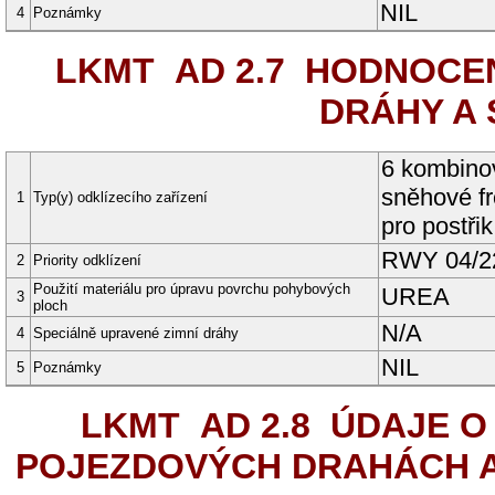
NIL
4
Poznámky
LKMT AD 2.7
HODNOCENÍ
DRÁHY A
6 kombino
sněhové fr
1
Typ(y) odklízecího zařízení
pro postř
RWY
04/2
2
Priority odklízení
Použití materiálu pro úpravu povrchu pohybových
UREA
3
ploch
N/A
4
Speciálně upravené zimní dráhy
NIL
5
Poznámky
LKMT AD 2.8
ÚDAJE O 
POJEZDOVÝCH DRAHÁCH A