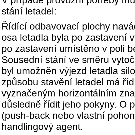
stání letadel:
Řídící odbavovací plochy navád
osa letadla byla po zastavení v
po zastavení umístěno v poli b
Sousední stání ve směru vytoč
byl umožněn výjezd letadla silo
způsobu stavění letadel má říd
vyznačeným horizontálním znač
důsledně řídit jeho pokyny. O 
(push-back nebo vlastní pohon
handlingový agent.