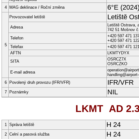
6°E
(
2024
4
MAG deklinace / Roční změna
Letiště Ost
Provozovatel letiště
Letiště Ostrava, a
Adresa
742 51
Mošnov č.
+420 597 471 13
Telefon
+420 597 471 12
5
Telefax
+420 597 471 12
AFTN
LKMTYDYX
OSRCZ7X
SITA
OSRCZKO
operation@airport
E-mail adresa
handling@airport-
IFR/VFR
6
Povolený druh provozu (IFR/VFR)
NIL
7
Poznámky
LKMT AD 2.
H 24
1
Správa letiště
H 24
2
Celní a pasová služba