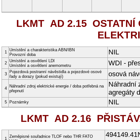
LKMT AD 2.15
OSTATNÍ 
ELEKTR
Umístění a charakteristika ABN/IBN
NIL
1
Provozní doba
Umístění a osvětlení LDI
WDI - přes
2
Umístění a osvětlení anemometru
Pojezdová postranní návěstidla a pojezdové osové
osová náv
3
řady a dorazy (pokud existují)
Náhradní z
Náhradní zdroj elektrické energie / doba potřebná na
4
přepnutí
agregáty d
NIL
5
Poznámky
LKMT AD 2.16
PŘISTÁV
494149.41
Zeměpisné souřadnice TLOF nebo THR FATO
1