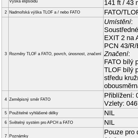
Výška elipsoidu
141
ft
/
43
FATO/TLO
2
Nadmořská výška TLOF a / nebo FATO
Umístění
:
Soustředné
EXIT 2 na
PCN
43
/
R
/
Značení
:
3
Rozměry TLOF a FATO, povrch, únosnost, značení
FATO bílý 
TLOF bílý 
středu kruž
obousměrná
Přiblížení
4
Zeměpisný směr FATO
Vzlety: 04
NIL
5
Použitelné vyhlášené délky
NIL
6
Světelný systém pro APCH a FATO
Pouze pro d
7
Poznámky