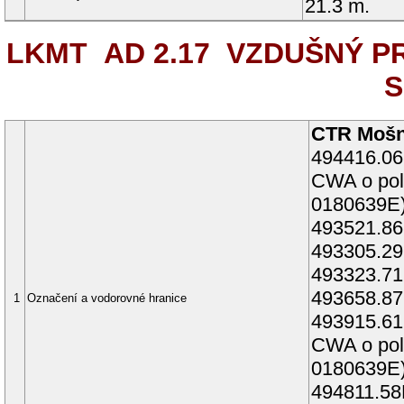
21.3 m.
LKMT AD 2.17
VZDUŠNÝ PR
S
CTR Moš
494416.0
CWA
o po
0180639E
493521.8
493305.2
493323.7
493658.8
1
Označení a vodorovné hranice
493915.6
CWA
o po
0180639E
494811.5