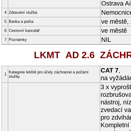
Ostrava Ai
Nemocnice
4
Zdravotní služba
ve městě,
5
Banka a pošta
ve městě
6
Cestovní kancelář
NIL
7
Poznámky
LKMT AD 2.6
ZÁCHR
CAT 7
,
Kategorie letiště pro účely záchranné a požární
1
služby
na vyžádá
3 x vypro
rozbrušova
nástroj, n
zvedací va
pro zdvihán
Kompletní 