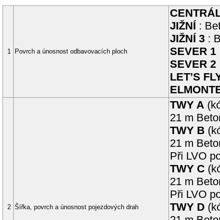
CENTRÁL
JIŽNÍ
:
Be
JIŽNÍ 3
:
B
SEVER 1
1
Povrch a únosnost odbavovacích ploch
SEVER 2
LET’S FL
ELMONT
TWY
A
(
k
21
m
Beto
TWY
B
(
k
21
m
Beto
Při LVO p
TWY
C
(
k
21
m
Beto
Při LVO p
TWY
D
(
k
2
Šířka, povrch a únosnost pojezdových drah
21
m
Beto