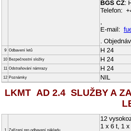
BGS CZ
: 
Telefon: 
,
E-mail:
fu
. Objednáv
H 24
9
Odbavení letů
H 24
10
Bezpečnostní složky
H 24
11
Odstraňování námrazy
NIL
12
Poznámky
LKMT AD 2.4
SLUŽBY A ZA
L
12 vysokozd
1 x 6 t, 1 
1
Zařízení pro odbavení nákladu