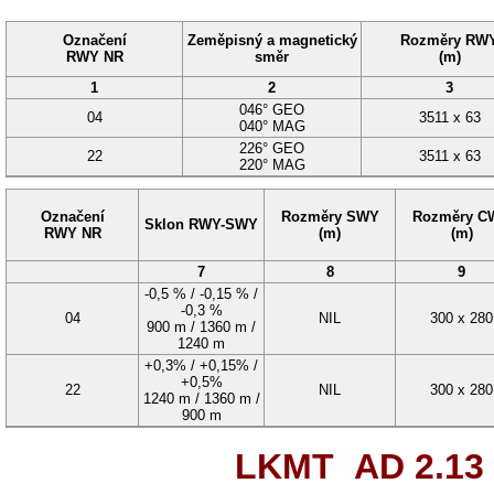
Označení
Zeměpisný a magnetický
Rozměry RW
RWY NR
směr
(m)
1
2
3
046°
GEO
04
3511
x
63
040°
MAG
226°
GEO
22
3511
x
63
220°
MAG
Označení
Rozměry SWY
Rozměry C
Sklon RWY-SWY
RWY NR
(m)
(m)
7
8
9
-0,5 % / -0,15 % /
-0,3 %
04
NIL
300
x
280
900 m / 1360 m /
1240 m
+0,3% / +0,15% /
+0,5%
22
NIL
300
x
280
1240 m / 1360 m /
900 m
LKMT AD 2.13