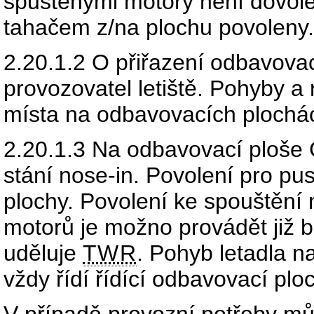
spuštěnými motory není dovole
tahačem z/na plochu povoleny.
2.20.1.2
O přiřazení odbavova
provozovatel letiště. Pohyby a
místa na odbavovacích plochách
2.20.1.3
Na odbavovací ploše
stání nose-in. Povolení pro pu
plochy. Povolení ke spouštění
motorů je možno provádět již b
uděluje
TWR
. Pohyb letadla n
vždy řídí řídící odbavovací plo
V případě provozní potřeby můž