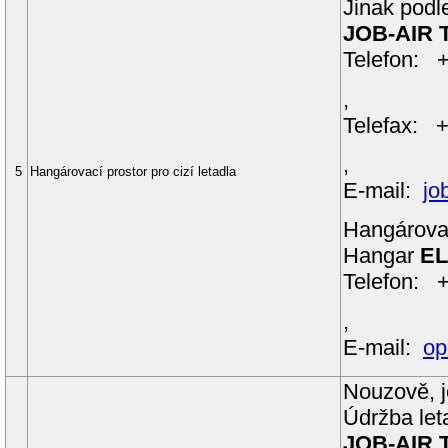
Jinak podl
JOB-AIR T
Telefon: 
,
Telefax: 
,
5
Hangárovací prostor pro cizí letadla
E-mail:
jo
Hangárovac
Hangar
EL
Telefon: 
,
E-mail:
op
Nouzově, 
Údržba let
JOB-AIR T