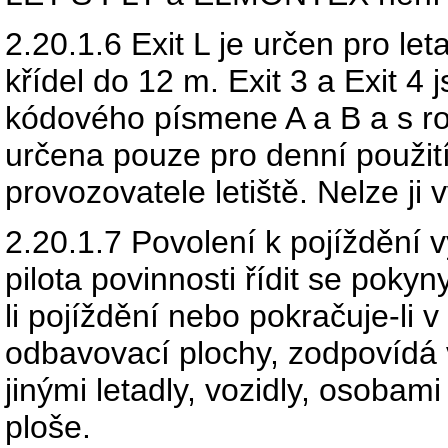
2.20.1.6
Exit L je určen pro l
křídel do 12 m. Exit 3 a Exit 4
kódového písmene A a B a s r
určena pouze pro denní použití
provozovatele letiště. Nelze ji
2.20.1.7
Povolení k pojíždění v
pilota povinnosti řídit se poky
li pojíždění nebo pokračuje-li v
odbavovací plochy, zodpovídá ve
jinými letadly, vozidly, osoba
ploše.