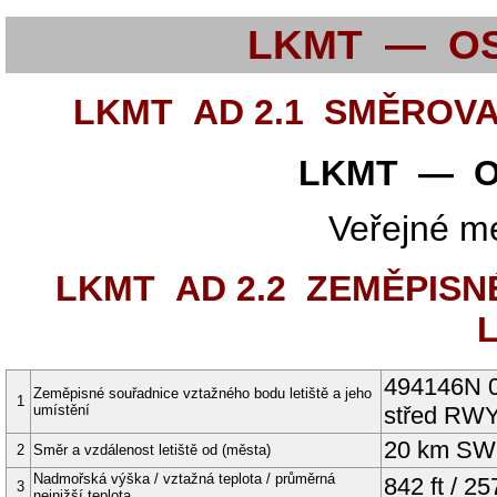
LKMT — O
LKMT AD 2.1
SMĚROVAC
LKMT — O
Veřejné me
LKMT AD 2.2
ZEMĚPISNÉ
L
494146N
Zeměpisné souřadnice vztažného bodu letiště a jeho
1
umístění
střed
RW
20 km SW 
2
Směr a vzdálenost letiště od (města)
Nadmořská výška / vztažná teplota / průměrná
842
ft
/
25
3
nejnižší teplota