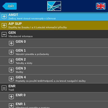
Zpět
AMDT
Změny, které dosud nevstoupily v účinnost
AIP SUP
Doplňky ke Svazku I a II Letecké informační příručky
GEN
Všeobecné informace
GEN 0
GEN 1
Národní pravidla a požadavky
GEN 2
Tabulky a kódy
GEN 3
Služby
GEN 4
Poplatky za použití letišť/heliportů a za letové navigační služby
ENR
Tratě
ENR 0
ENR 1
Všeobecná pravidla a postupy