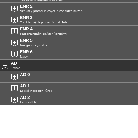
ENR 2
Vzdušný prostor letových provozních služeb
ENR 3
Tratě letových provozních služeb
ENR 4
Radionavigační zařízení/systémy
ENR 5
Navigační výstrahy
ENR 6
Mapy
AD
Letiště
AD 0
AD 1
Letiště/heliporty - úvod
AD 2
Letiště (IFR)