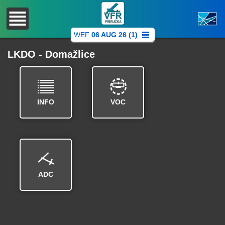
WEF
06 AUG 26 (1)
LKDO - Domažlice
INFO
VOC
ADC