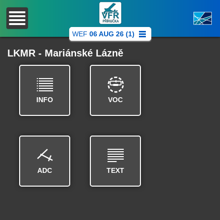
WEF
06 AUG 26 (1)
LKMR - Mariánské Lázně
INFO
VOC
ADC
TEXT