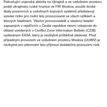
Pokračující vojenská aktivita na Ukrajině a ve vzdušném prostoru
podél ukrajinsko-ruské hranice ve FIR Moskva, použití široké
škály pozemních a vzdušných bojových systémů představují
vysoké riziko pro civilní lety provozované ve všech výškách a
letových hladinách. Všichni provozovatelé a vlastníci letadel
zapsaných v rejstřících v České republice nesmí vstupovat do
oblastí uvedených v Conflict Zone Information Bulletin (CZIB)
vydávaným EASA, který je nezbytné průběžně sledovat. Před
případným provozem ve vzdušném prostoru Moskva (UUWV) je
nezbytné pro plánování letu přijmout dodatečná posouzení rizik.