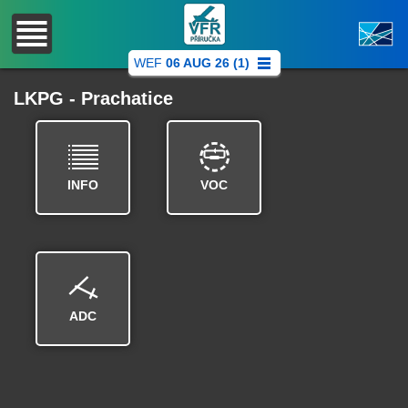
WEF
06 AUG 26 (1)
LKPG - Prachatice
INFO
VOC
ADC