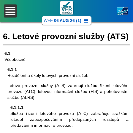
WEF
06 AUG 26 (1)
6.
Letové provozní služby (ATS)
6.1
Všeobecně
6.1.1
Rozdělení a úkoly letových provozní služeb
Letové provozní služby (ATS) zahrnují službu řízení letového
provozu (ATC), letovou informační službu (FIS) a pohotovostní
službu (ALRS).
6.1.1.1
Služba řízení letového provozu (ATC) zabraňuje srážkám
letadel zabezpečováním předepsaných rozstupů a
předáváním informací o provozu.