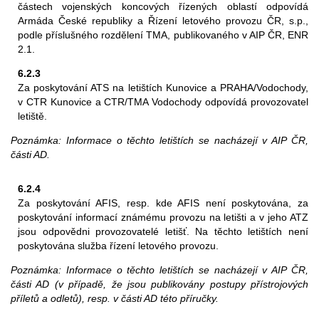
částech vojenských koncových řízených oblastí odpovídá
Armáda České republiky a Řízení letového provozu ČR, s.p.,
podle příslušného rozdělení TMA, publikovaného v AIP ČR, ENR
2.1.
6.2.3
Za poskytování ATS na letištích Kunovice a PRAHA/Vodochody,
v CTR Kunovice a CTR/TMA Vodochody odpovídá provozovatel
letiště.
Poznámka: Informace o těchto letištích se nacházejí v AIP ČR,
části AD.
6.2.4
Za poskytování AFIS, resp. kde AFIS není poskytována, za
poskytování informací známému provozu na letišti a v jeho ATZ
jsou odpovědni provozovatelé letišť. Na těchto letištích není
poskytována služba řízení letového provozu.
Poznámka: Informace o těchto letištích se nacházejí v AIP ČR,
části AD (v případě, že jsou publikovány postupy přístrojových
příletů a odletů), resp. v části AD této příručky.