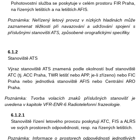
Pohotovostní služba se poskytuje v celém prostoru FIR Praha,
na řízených letištích a na letištích AFIS.
Poznámka: Neřízený letový provoz v nízkých hladinách může
zaznamenat těžkosti při navazování a udržování spojení s
příslušnými stanovišti ATS, způsobené orografickými specifiky.
6.1.2
Stanoviště ATS
Výraz stanoviště ATS znamená podle okolností buď stanoviště
ATC (tj. ACC Praha, TWR letišť nebo APP, je-li zřízeno) nebo FIC
Praha nebo jednotlivá stanoviště AFIS nebo Centrální ARO
Praha.
Poznámka: Tvorba volacích znaků příslušných stanovišť je
uvedena v kapitole VFR-ENR-6 Radiotelefonní frazeologie.
6.1.2.1
Stanoviště řízení letového provozu poskytují ATC, FIS a ALRS
ve svých prostorech odpovědnosti, resp. na řízených letištích.
Poznámka: Informace o prostorech odpovědnosti jednotlivých