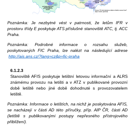
Poznámka: Je nezbytné vést v patrnosti, že letům IFR v
prostoru třídy E poskytuje ATS příslušné stanoviště ATC, tj. ACC
Praha.
Poznámka: Podrobné informace o rozsahu služeb,
poskytovaných FIC Praha, lze nalézt na následující adrese
http://ais.ans.cz/?lang=cz&p=fic-praha
6.1.2.3
Stanoviště AFIS poskytuje letištní letovou informační a ALRS
známému provozu na letišti a v ATZ v publikované provozní
době letiště nebo jiné době dohodnuté s provozovatelem
letiště.
Poznámka: Informace o letištích, na nichž je poskytována AFIS,
se nacházejí v části AD této příručky, příp. AIP ČR, části AD
(letiště s publikovanými postupy nepřesného přístrojového
přiblížení).