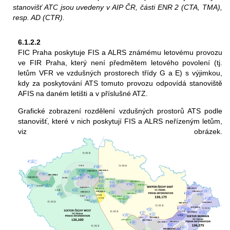
stanovišť ATC jsou uvedeny v AIP ČR, části ENR 2 (CTA, TMA),
resp. AD (CTR).
6.1.2.2
FIC Praha poskytuje FIS a ALRS známému letovému provozu
ve FIR Praha, který není předmětem letového povolení (tj.
letům VFR ve vzdušných prostorech třídy G a E) s výjimkou,
kdy za poskytování ATS tomuto provozu odpovídá stanoviště
AFIS na daném letišti a v příslušné ATZ.
Grafické zobrazení rozdělení vzdušných prostorů ATS podle
stanovišť, které v nich poskytují FIS a ALRS neřízeným letům,
viz obrázek.