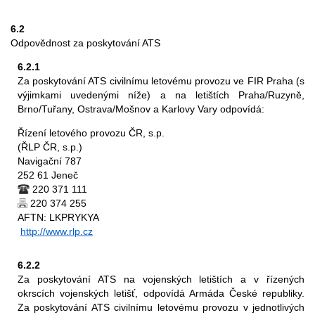
6.2
Odpovědnost za poskytování ATS
6.2.1
Za poskytování ATS civilnímu letovému provozu ve FIR Praha (s
výjimkami uvedenými níže) a na letištích Praha/Ruzyně,
Brno/Tuřany, Ostrava/Mošnov a Karlovy Vary odpovídá:
Řízení letového provozu ČR, s.p.
(ŘLP ČR, s.p.)
Navigační 787
252 61 Jeneč
220 371 111
220 374 255
AFTN: LKPRYKYA
http://www.rlp.cz
6.2.2
Za poskytování ATS na vojenských letištích a v řízených
okrscích vojenských letišť, odpovídá Armáda České republiky.
Za poskytování ATS civilnímu letovému provozu v jednotlivých