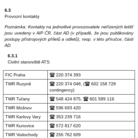
6.3
Provozní kontakty
Poznámka: Kontakty na jednotlivé provozovatele neřízených letišť
jsou uvedeny v AIP ČR, část AD (v případě, že jsou publikovány
postupy přístrojových příletů a odletů), resp. v této příručce, části
AD.
6.3.1
Civilní stanoviště ATS:
FIC Praha
220 374 393
TWR Ruzyně
220 374 048, (
602 158 728
contingency)
TWR Tuřany
548 424 875,
601 589 116
TWR Mošnov
596 693 420
TWR Karlovy Vary
353 239 716
TWR Kunovice
572 817 620
TWR Vodochody
255 762 609