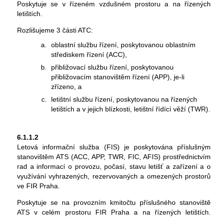
Poskytuje se v řízeném vzdušném prostoru a na řízených
letištích.
Rozlišujeme 3 části ATC:
oblastní službu řízení, poskytovanou oblastním
střediskem řízení (ACC),
přibližovací službu řízení, poskytovanou
přibližovacím stanovištěm řízení (APP), je-li
zřízeno, a
letištní službu řízení, poskytovanou na řízených
letištích a v jejich blízkosti, letištní řídící věží (TWR).
6.1.1.2
Letová informační služba (FIS) je poskytována příslušným
stanovištěm ATS (ACC, APP, TWR, FIC, AFIS) prostřednictvím
rad a informací o provozu, počasí, stavu letišť a zařízení a o
využívání vyhrazených, rezervovaných a omezených prostorů
ve FIR Praha.
Poskytuje se na provozním kmitočtu příslušného stanoviště
ATS v celém prostoru FIR Praha a na řízených letištích.