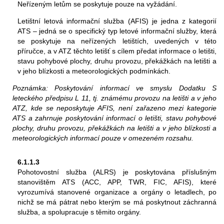
Neřízeným letům se poskytuje pouze na vyžádání.
Letištní letová informační služba (AFIS) je jedna z kategorií
ATS – jedná se o specifický typ letové informační služby, která
se poskytuje na neřízených letištích, uvedených v této
příručce, a v ATZ těchto letišť s cílem předat informace o letišti,
stavu pohybové plochy, druhu provozu, překážkách na letišti a
v jeho blízkosti a meteorologických podmínkách.
Poznámka: Poskytování informací ve smyslu Dodatku S
leteckého předpisu L 11, tj. známému provozu na letišti a v jeho
ATZ, kde se neposkytuje AFIS, není zařazeno mezi kategorie
ATS a zahrnuje poskytování informací o letišti, stavu pohybové
plochy, druhu provozu, překážkách na letišti a v jeho blízkosti a
meteorologických informací pouze v omezeném rozsahu.
6.1.1.3
Pohotovostní služba (ALRS) je poskytována příslušným
stanovištěm ATS (ACC, APP, TWR, FIC, AFIS), které
vyrozumívá stanovené organizace a orgány o letadlech, po
nichž se má pátrat nebo kterým se má poskytnout záchranná
služba, a spolupracuje s těmito orgány.