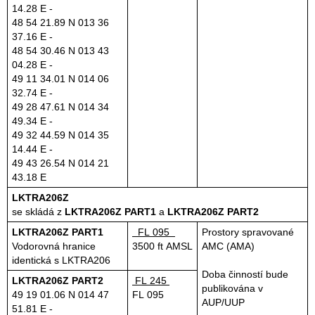
14.28 E -
48 54 21.89 N 013 36
37.16 E -
48 54 30.46 N 013 43
04.28 E -
49 11 34.01 N 014 06
32.74 E -
49 28 47.61 N 014 34
49.34 E -
49 32 44.59 N 014 35
14.44 E -
49 43 26.54 N 014 21
43.18 E
LKTRA206Z
se skládá z
LKTRA206Z PART1
a
LKTRA206Z PART2
LKTRA206Z PART1
FL 095
Prostory spravované
Vodorovná hranice
3500 ft AMSL
AMC (AMA)
identická s LKTRA206
Doba činností bude
LKTRA206Z PART2
FL 245
publikována v
49 19 01.06 N 014 47
FL 095
AUP/UUP
51.81 E -