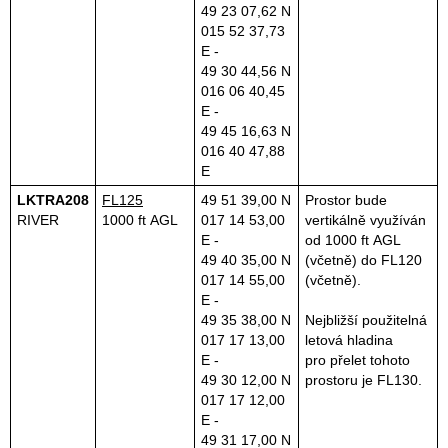
49 23 07,62 N
015 52 37,73
E -
49 30 44,56 N
016 06 40,45
E -
49 45 16,63 N
016 40 47,88
E
LKTRA208
FL125
49 51 39,00 N
Prostor bude
RIVER
1000 ft AGL
017 14 53,00
vertikálně využíván
E -
od 1000 ft AGL
49 40 35,00 N
(včetně) do FL120
017 14 55,00
(včetně).
E -
49 35 38,00 N
Nejbližší použitelná
017 17 13,00
letová hladina
E -
pro přelet tohoto
49 30 12,00 N
prostoru je FL130.
017 17 12,00
E -
49 31 17,00 N