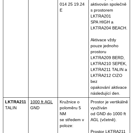
014 25 19.24
aktivován společně
E
s prostorem
LKTRA201
SPA HIGH a
LKTRA204 BEACH.
Aktivace vždy
pouze jednoho
prostoru
LKTRA209 BERD,
LKTRA210 SEPEK,
LKTRA211 TALIN a
LKTRA212 CIZO
bez
opakování aktivace
následující den.
LKTRA211
1000 ft AGL
Kružnice o
Prostor je vertikálně
TALIN
GND
poloměru 5
využíván
NM
od GND do 1000 ft
se středem v
AGL (včetně).
poloze:
Prostor LKTRA211