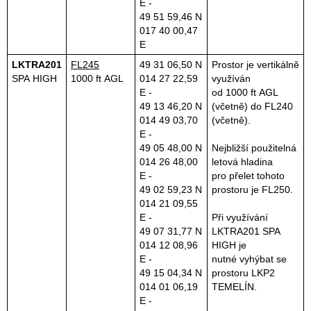
E -
49 51 59,46 N
017 40 00,47
E
LKTRA201
FL245
49 31 06,50 N
Prostor je vertikálně
SPA HIGH
1000 ft AGL
014 27 22,59
využíván
E -
od 1000 ft AGL
49 13 46,20 N
(včetně) do FL240
014 49 03,70
(včetně).
E -
49 05 48,00 N
Nejbližší použitelná
014 26 48,00
letová hladina
E -
pro přelet tohoto
49 02 59,23 N
prostoru je FL250.
014 21 09,55
E -
Při využívání
49 07 31,77 N
LKTRA201 SPA
014 12 08,96
HIGH je
E -
nutné vyhýbat se
49 15 04,34 N
prostoru LKP2
014 01 06,19
TEMELÍN.
E -