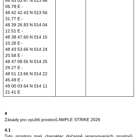
48 53 03.47 N 013 46
06.78 E -
48 42 42.43 N 013 56
31.77 E -
48 39 26.83 N 014 04
12.51 E -
48 38 47.60 N 014 15
10.28 E -
48 43 53.66 N 014 24
20.58 E -
48 47 08.55 N 014 25
29.27 E -
48 51 13.66 N 014 22
45.49 E -
49 00 03.64 N 014 11
21.41 E
4
Zásady pro využití prostorů AMPLE STRIKE 2026
4.1
Tyto prostory mají charakter dočasně rezervovaných prostorů