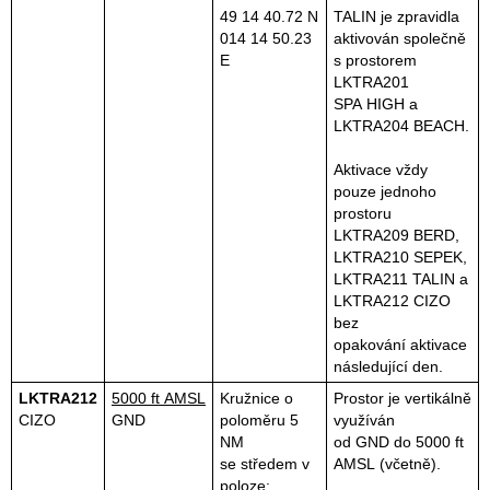
49 14 40.72 N
TALIN je zpravidla
014 14 50.23
aktivován společně
E
s prostorem
LKTRA201
SPA HIGH a
LKTRA204 BEACH.
Aktivace vždy
pouze jednoho
prostoru
LKTRA209 BERD,
LKTRA210 SEPEK,
LKTRA211 TALIN a
LKTRA212 CIZO
bez
opakování aktivace
následující den.
LKTRA212
5000 ft AMSL
Kružnice o
Prostor je vertikálně
CIZO
GND
poloměru 5
využíván
NM
od GND do 5000 ft
se středem v
AMSL (včetně).
poloze: