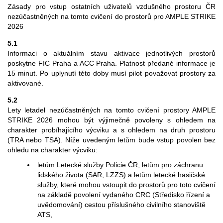
Zásady pro vstup ostatních uživatelů vzdušného prostoru ČR
nezúčastněných na tomto cvičení do prostorů pro AMPLE STRIKE
2026
5.1
Informaci o aktuálním stavu aktivace jednotlivých prostorů
poskytne FIC Praha a ACC Praha. Platnost předané informace je
15 minut. Po uplynutí této doby musí pilot považovat prostory za
aktivované.
5.2
Lety letadel nezúčastněných na tomto cvičení prostory AMPLE
STRIKE 2026 mohou být výjimečně povoleny s ohledem na
charakter probíhajícího výcviku a s ohledem na druh prostoru
(TRA nebo TSA). Níže uvedeným letům bude vstup povolen bez
ohledu na charakter výcviku:
letům Letecké služby Policie ČR, letům pro záchranu
lidského života (SAR, LZZS) a letům letecké hasičské
služby, které mohou vstoupit do prostorů pro toto cvičení
na základě povolení vydaného CRC (Středisko řízení a
uvědomování) cestou příslušného civilního stanoviště
ATS,