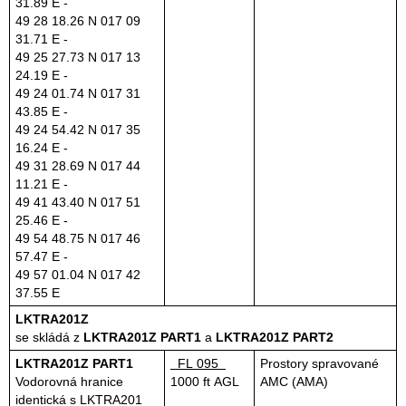
31.89 E -
49 28 18.26 N 017 09
31.71 E -
49 25 27.73 N 017 13
24.19 E -
49 24 01.74 N 017 31
43.85 E -
49 24 54.42 N 017 35
16.24 E -
49 31 28.69 N 017 44
11.21 E -
49 41 43.40 N 017 51
25.46 E -
49 54 48.75 N 017 46
57.47 E -
49 57 01.04 N 017 42
37.55 E
LKTRA201Z
se skládá z
LKTRA201Z PART1
a
LKTRA201Z PART2
LKTRA201Z PART1
FL 095
Prostory spravované
Vodorovná hranice
1000 ft AGL
AMC (AMA)
identická s LKTRA201