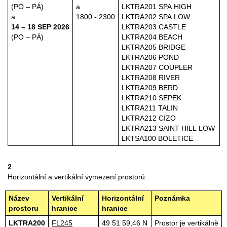
(PO – PÁ)
a
LKTRA201 SPA HIGH
a
1800 - 2300
LKTRA202 SPA LOW
14 – 18 SEP 2026
LKTRA203 CASTLE
(PO – PÁ)
LKTRA204 BEACH
LKTRA205 BRIDGE
LKTRA206 POND
LKTRA207 COUPLER
LKTRA208 RIVER
LKTRA209 BERD
LKTRA210 SEPEK
LKTRA211 TALIN
LKTRA212 CIZO
LKTRA213 SAINT HILL LOW
LKTSA100 BOLETICE
2
Horizontální a vertikální vymezení prostorů:
Název
Vertikální
Horizontální
Poznámka
prostoru
hranice
hranice
LKTRA200
FL245
49 51 59,46 N
Prostor je vertikálně