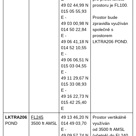
49 02 44,99 N
prostoru je FL100.
015 05 55,93
E -
Prostor bude
49 03 00,98 N
zpravidla využíván
014 50 22,84
společně s
E -
prostorem
49 06 41,18 N
LKTRA206 POND.
014 52 10,55
E -
49 06 06,51 N
015 03 04,55
E -
49 11 29,67 N
015 33 08,93
E -
49 16 22,73 N
015 42 25,40
E
LKTRA206
FL245
49 13 46,20 N
Prostor vertikálně
POND
3500 ft AMSL
014 49 03,70
využíván
E -
od 3500 ft AMSL
49 09 57,74 N
(včetně) do FL240