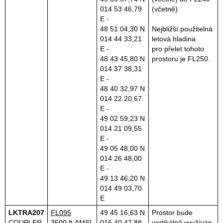
014 53 46,79
(včetně).
E -
48 51 04,30 N
Nejbližší použitelná
014 44 33,21
letová hladina
E -
pro přelet tohoto
48 43 45,80 N
prostoru je FL250.
014 37 38,31
E -
48 40 32,97 N
014 22 20,67
E -
49 02 59,23 N
014 21 09,55
E -
49 05 48,00 N
014 26 48,00
E -
49 13 46,20 N
014 49 03,70
E
LKTRA207
FL095
49 45 16,63 N
Prostor bude
COUPLER
3500 ft AMSL
016 40 47,88
vertikálně využíván