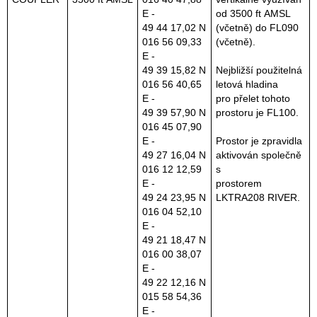
E -
od 3500 ft AMSL
49 44 17,02 N
(včetně) do FL090
016 56 09,33
(včetně).
E -
49 39 15,82 N
Nejbližší použitelná
016 56 40,65
letová hladina
E -
pro přelet tohoto
49 39 57,90 N
prostoru je FL100.
016 45 07,90
E -
Prostor je zpravidla
49 27 16,04 N
aktivován společně
016 12 12,59
s
E -
prostorem
49 24 23,95 N
LKTRA208 RIVER.
016 04 52,10
E -
49 21 18,47 N
016 00 38,07
E -
49 22 12,16 N
015 58 54,36
E -