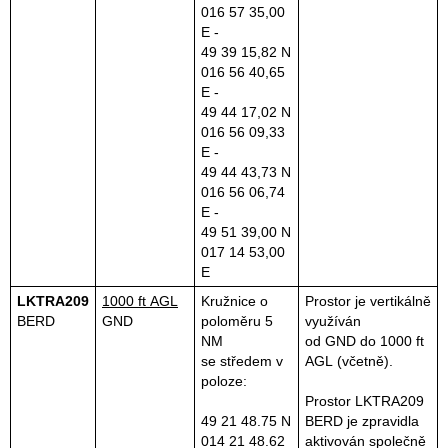
016 57 35,00
E -
49 39 15,82 N
016 56 40,65
E -
49 44 17,02 N
016 56 09,33
E -
49 44 43,73 N
016 56 06,74
E -
49 51 39,00 N
017 14 53,00
E
LKTRA209
1000 ft AGL
Kružnice o
Prostor je vertikálně
BERD
GND
poloměru 5
využíván
NM
od GND do 1000 ft
se středem v
AGL (včetně).
poloze:
Prostor LKTRA209
49 21 48.75 N
BERD je zpravidla
014 21 48.62
aktivován společně