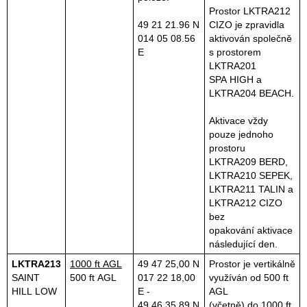
Prostor LKTRA212
49 21 21.96 N
CIZO je zpravidla
014 05 08.56
aktivován společně
E
s prostorem
LKTRA201
SPA HIGH a
LKTRA204 BEACH.
Aktivace vždy
pouze jednoho
prostoru
LKTRA209 BERD,
LKTRA210 SEPEK,
LKTRA211 TALIN a
LKTRA212 CIZO
bez
opakování aktivace
následující den.
LKTRA213
1000 ft AGL
49 47 25,00 N
Prostor je vertikálně
SAINT
500 ft AGL
017 22 18,00
využíván od 500 ft
HILL LOW
E -
AGL
49 46 35,89 N
(včetně) do 1000 ft