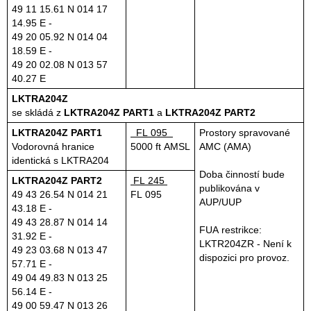
49 11 15.61 N 014 17
14.95 E -
49 20 05.92 N 014 04
18.59 E -
49 20 02.08 N 013 57
40.27 E
LKTRA204Z
se skládá z
LKTRA204Z PART1
a
LKTRA204Z PART2
LKTRA204Z PART1
FL 095
Prostory spravované
Vodorovná hranice
5000 ft AMSL
AMC (AMA)
identická s LKTRA204
Doba činností bude
LKTRA204Z PART2
FL 245
publikována v
49 43 26.54 N 014 21
FL 095
AUP/UUP
43.18 E -
49 43 28.87 N 014 14
FUA restrikce:
31.92 E -
LKTR204ZR - Není k
49 23 03.68 N 013 47
dispozici pro provoz.
57.71 E -
49 04 49.83 N 013 25
56.14 E -
49 00 59.47 N 013 26