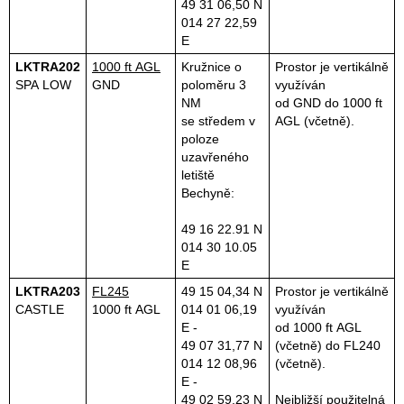
49 31 06,50 N
014 27 22,59
E
LKTRA202
1000 ft AGL
Kružnice o
Prostor je vertikálně
SPA LOW
GND
poloměru 3
využíván
NM
od GND do 1000 ft
se středem v
AGL (včetně).
poloze
uzavřeného
letiště
Bechyně:
49 16 22.91 N
014 30 10.05
E
LKTRA203
FL245
49 15 04,34 N
Prostor je vertikálně
CASTLE
1000 ft AGL
014 01 06,19
využíván
E -
od 1000 ft AGL
49 07 31,77 N
(včetně) do FL240
014 12 08,96
(včetně).
E -
49 02 59,23 N
Nejbližší použitelná