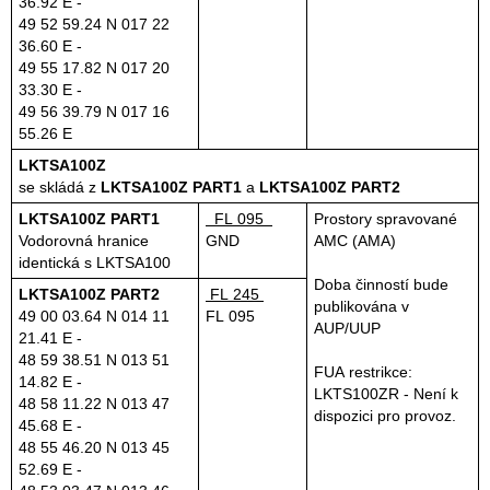
36.92 E -
49 52 59.24 N 017 22
36.60 E -
49 55 17.82 N 017 20
33.30 E -
49 56 39.79 N 017 16
55.26 E
LKTSA100Z
se skládá z
LKTSA100Z PART1
a
LKTSA100Z PART2
LKTSA100Z PART1
FL 095
Prostory spravované
Vodorovná hranice
GND
AMC (AMA)
identická s LKTSA100
Doba činností bude
LKTSA100Z PART2
FL 245
publikována v
49 00 03.64 N 014 11
FL 095
AUP/UUP
21.41 E -
48 59 38.51 N 013 51
FUA restrikce:
14.82 E -
LKTS100ZR - Není k
48 58 11.22 N 013 47
dispozici pro provoz.
45.68 E -
48 55 46.20 N 013 45
52.69 E -