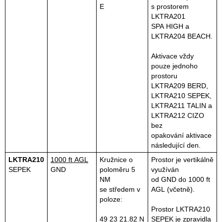
E
s prostorem
LKTRA201
SPA HIGH a
LKTRA204 BEACH.
Aktivace vždy
pouze jednoho
prostoru
LKTRA209 BERD,
LKTRA210 SEPEK,
LKTRA211 TALIN a
LKTRA212 CIZO
bez
opakování aktivace
následující den.
LKTRA210
1000 ft AGL
Kružnice o
Prostor je vertikálně
SEPEK
GND
poloměru 5
využíván
NM
od GND do 1000 ft
se středem v
AGL (včetně).
poloze:
Prostor LKTRA210
49 23 21.82 N
SEPEK je zpravidla