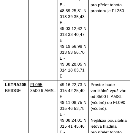
E -
pro přelet tohoto
48 59 25,81 N
prostoru je FL250.
013 39 35,43
E -
49 03 12,62 N
013 33 40,47
E -
49 19 56,98 N
013 53 56,70
E -
49 38 28,05 N
014 18 03,71
E
LKTRA205
FL095
49 16 22,73 N
Prostor bude
BRIDGE
3500 ft AMSL
015 42 25,40
vertikálně využíván
E -
od 3500 ft AMSL
49 11 08,75 N
(včetně) do FL090
015 46 53,78
(včetně).
E -
49 08 24,01 N
Nejbližší použitelná
015 41 45,46
letová hladina
E -
pro přelet tohoto