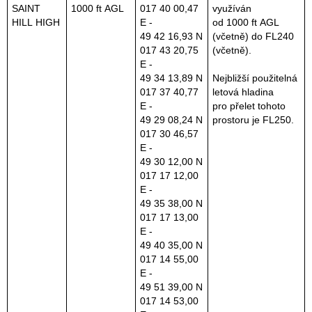
SAINT
1000 ft AGL
017 40 00,47
využíván
HILL HIGH
E -
od 1000 ft AGL
49 42 16,93 N
(včetně) do FL240
017 43 20,75
(včetně).
E -
49 34 13,89 N
Nejbližší použitelná
017 37 40,77
letová hladina
E -
pro přelet tohoto
49 29 08,24 N
prostoru je FL250.
017 30 46,57
E -
49 30 12,00 N
017 17 12,00
E -
49 35 38,00 N
017 17 13,00
E -
49 40 35,00 N
017 14 55,00
E -
49 51 39,00 N
017 14 53,00