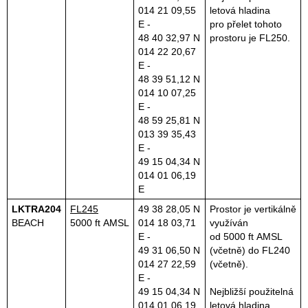
014 21 09,55
letová hladina
E -
pro přelet tohoto
48 40 32,97 N
prostoru je FL250.
014 22 20,67
E -
48 39 51,12 N
014 10 07,25
E -
48 59 25,81 N
013 39 35,43
E -
49 15 04,34 N
014 01 06,19
E
LKTRA204
FL245
49 38 28,05 N
Prostor je vertikálně
BEACH
5000 ft AMSL
014 18 03,71
využíván
E -
od 5000 ft AMSL
49 31 06,50 N
(včetně) do FL240
014 27 22,59
(včetně).
E -
49 15 04,34 N
Nejbližší použitelná
014 01 06,19
letová hladina