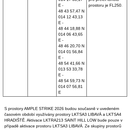
E -
prostoru je FL250.
48 43 57,47 N
014 12 43,13
E -
48 44 18,88 N
014 06 43,65
E -
48 46 20,70 N
014 01 56,84
E -
48 54 41,66 N
013 53 33,78
E -
48 54 59,73 N
014 07 56,81
E
S prostory AMPLE STRIKE 2026 budou současně v uvedeném
časovém období využívány prostory LKTSA3 LIBAVÁ a LKTSA4
HRADIŠTĚ. Aktivace LKTRA213 SAINT HILL LOW bude pouze v
případě aktivace prostoru LKTSA3 LIBAVÁ. Ze skupiny prostorů