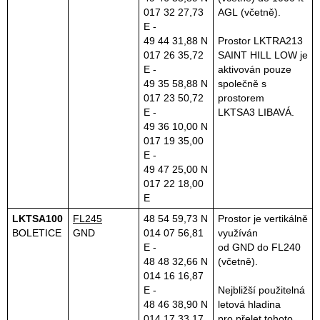
017 32 27,73
AGL (včetně).
E -
49 44 31,88 N
Prostor LKTRA213
017 26 35,72
SAINT HILL LOW je
E -
aktivován pouze
49 35 58,88 N
společně s
017 23 50,72
prostorem
E -
LKTSA3 LIBAVÁ.
49 36 10,00 N
017 19 35,00
E -
49 47 25,00 N
017 22 18,00
E
LKTSA100
FL245
48 54 59,73 N
Prostor je vertikálně
BOLETICE
GND
014 07 56,81
využíván
E -
od GND do FL240
48 48 32,66 N
(včetně).
014 16 16,87
E -
Nejbližší použitelná
48 46 38,90 N
letová hladina
014 17 33,17
pro přelet tohoto