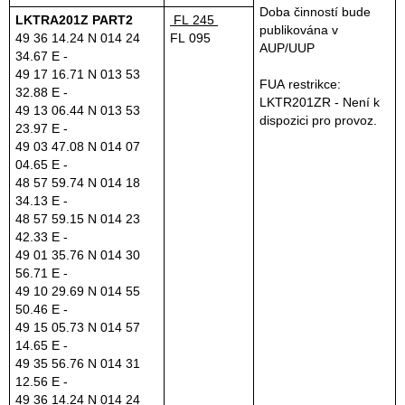
Doba činností bude
LKTRA201Z PART2
FL 245
publikována v
49 36 14.24 N 014 24
FL 095
AUP/UUP
34.67 E -
49 17 16.71 N 013 53
FUA restrikce:
32.88 E -
LKTR201ZR - Není k
49 13 06.44 N 013 53
dispozici pro provoz.
23.97 E -
49 03 47.08 N 014 07
04.65 E -
48 57 59.74 N 014 18
34.13 E -
48 57 59.15 N 014 23
42.33 E -
49 01 35.76 N 014 30
56.71 E -
49 10 29.69 N 014 55
50.46 E -
49 15 05.73 N 014 57
14.65 E -
49 35 56.76 N 014 31
12.56 E -
49 36 14.24 N 014 24