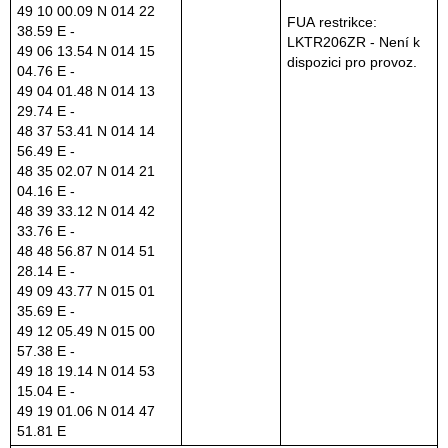
49 10 00.09 N 014 22
FUA restrikce:
38.59 E -
LKTR206ZR - Není k
49 06 13.54 N 014 15
dispozici pro provoz.
04.76 E -
49 04 01.48 N 014 13
29.74 E -
48 37 53.41 N 014 14
56.49 E -
48 35 02.07 N 014 21
04.16 E -
48 39 33.12 N 014 42
33.76 E -
48 48 56.87 N 014 51
28.14 E -
49 09 43.77 N 015 01
35.69 E -
49 12 05.49 N 015 00
57.38 E -
49 18 19.14 N 014 53
15.04 E -
49 19 01.06 N 014 47
51.81 E