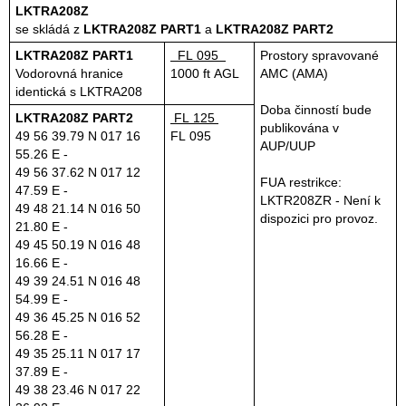
LKTRA208Z
se skládá z
LKTRA208Z PART1
a
LKTRA208Z PART2
LKTRA208Z PART1
FL 095
Prostory spravované
Vodorovná hranice
1000 ft AGL
AMC (AMA)
identická s LKTRA208
Doba činností bude
LKTRA208Z PART2
FL 125
publikována v
49 56 39.79 N 017 16
FL 095
AUP/UUP
55.26 E -
49 56 37.62 N 017 12
FUA restrikce:
47.59 E -
LKTR208ZR - Není k
49 48 21.14 N 016 50
dispozici pro provoz.
21.80 E -
49 45 50.19 N 016 48
16.66 E -
49 39 24.51 N 016 48
54.99 E -
49 36 45.25 N 016 52
56.28 E -
49 35 25.11 N 017 17
37.89 E -
49 38 23.46 N 017 22