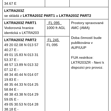
34.67 E
LKTRA203Z
se skládá z
LKTRA203Z PART1
a
LKTRA203Z PART2
LKTRA203Z PART1
FL 095
Prostory spravované
Vodorovná hranice
1000 ft AGL
AMC (AMA)
identická s LKTRA203
Doba činností bude
LKTRA203Z PART2
FL 245
publikována v
49 20 02.08 N 013 57
FL 095
AUP/UUP
40.27 E -
49 01 15.83 N 013 31
FUA restrikce:
53.37 E -
LKTR203ZR - Není k
48 57 13.89 N 013 32
dispozici pro provoz.
07.12 E -
48 34 40.44 N 014 07
19.83 E -
48 35 44.33 N 014 25
58.84 E -
48 38 43.38 N 014 29
59.05 E -
49 05 30.53 N 014 28
38.18 E -