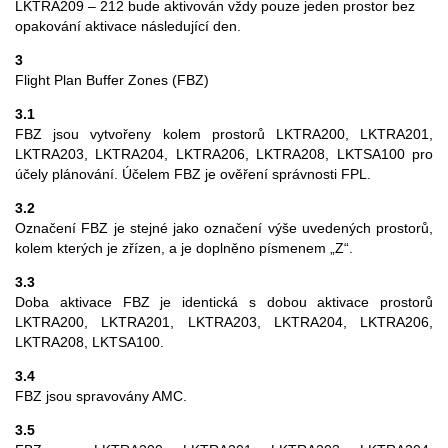
LKTRA209 – 212 bude aktivován vždy pouze jeden prostor bez
opakování aktivace následující den.
3
Flight Plan Buffer Zones (FBZ)
3.1
FBZ jsou vytvořeny kolem prostorů LKTRA200, LKTRA201,
LKTRA203, LKTRA204, LKTRA206, LKTRA208, LKTSA100 pro
účely plánování. Účelem FBZ je ověření správnosti FPL.
3.2
Označení FBZ je stejné jako označení výše uvedených prostorů,
kolem kterých je zřízen, a je doplněno písmenem „Z“.
3.3
Doba aktivace FBZ je identická s dobou aktivace prostorů
LKTRA200, LKTRA201, LKTRA203, LKTRA204, LKTRA206,
LKTRA208, LKTSA100.
3.4
FBZ jsou spravovány AMC.
3.5