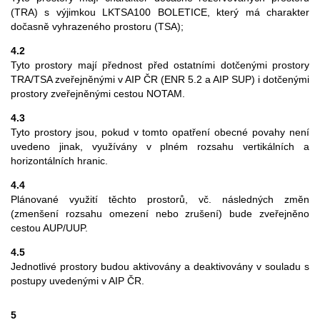
(TRA) s výjimkou LKTSA100 BOLETICE, který má charakter
dočasně vyhrazeného prostoru (TSA);
4.2
Tyto prostory mají přednost před ostatními dotčenými prostory
TRA/TSA zveřejněnými v AIP ČR (ENR 5.2 a AIP SUP) i dotčenými
prostory zveřejněnými cestou NOTAM.
4.3
Tyto prostory jsou, pokud v tomto opatření obecné povahy není
uvedeno jinak, využívány v plném rozsahu vertikálních a
horizontálních hranic.
4.4
Plánované využití těchto prostorů, vč. následných změn
(zmenšení rozsahu omezení nebo zrušení) bude zveřejněno
cestou AUP/UUP.
4.5
Jednotlivé prostory budou aktivovány a deaktivovány v souladu s
postupy uvedenými v AIP ČR.
5