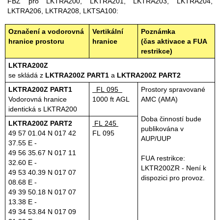
FBZ pro LKTRA200, LKTRA201, LKTRA203, LKTRA204,
LKTRA206, LKTRA208, LKTSA100:
Označení a vodorovná
Vertikální
Poznámka
hranice prostoru
hranice
(čas aktivace a FUA
restrikce)
LKTRA200Z
se skládá z
LKTRA200Z PART1
a
LKTRA200Z PART2
LKTRA200Z PART1
FL 095
Prostory spravované
Vodorovná hranice
1000 ft AGL
AMC (AMA)
identická s LKTRA200
Doba činností bude
LKTRA200Z PART2
FL 245
publikována v
49 57 01.04 N 017 42
FL 095
AUP/UUP
37.55 E -
49 56 35.67 N 017 11
FUA restrikce:
32.60 E -
LKTR200ZR - Není k
49 53 40.39 N 017 07
dispozici pro provoz.
08.68 E -
49 39 50.18 N 017 07
13.38 E -
49 34 53.84 N 017 09