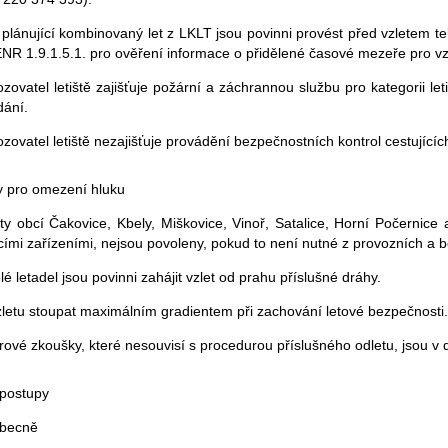
i plánující kombinovaný let z LKLT jsou povinni provést před vzletem t
NR 1.9.1.5.1. pro ověření informace o přidělené časové mezeře pro vz
zovatel letiště zajišťuje požární a záchrannou službu pro kategorii le
dání.
zovatel letiště nezajišťuje provádění bezpečnostních kontrol cestujícíc
y pro omezení hluku
ty obcí Čakovice, Kbely, Miškovice, Vinoř, Satalice, Horní Počernice 
ícími zařízeními, nejsou povoleny, pokud to není nutné z provozních a
elé letadel jsou povinni zahájit vzlet od prahu příslušné dráhy.
letu stoupat maximálním gradientem při zachování letové bezpečnosti.
rové zkoušky, které nesouvisí s procedurou příslušného odletu, jsou 
 postupy
becně