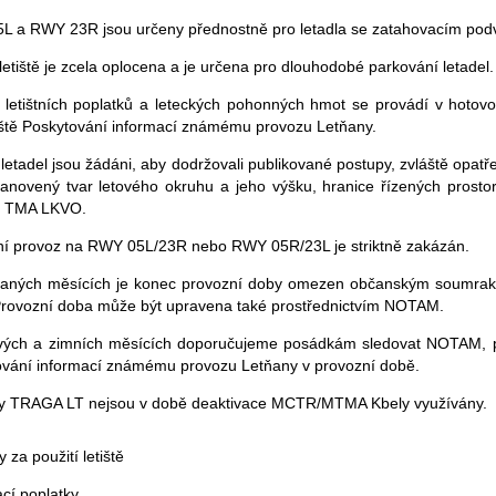
L a RWY 23R jsou určeny přednostně pro letadla se zatahovacím po
letiště je zcela oplocena a je určena pro dlouhodobé parkování letadel.
 letištních poplatků a leteckých pohonných hmot se provádí v hotovo
ště Poskytování informací známému provozu Letňany.
é letadel jsou žádáni, aby dodržovali publikované postupy, zvláště opa
tanovený tvar letového okruhu a jeho výšku, hranice řízených prost
 TMA LKVO.
ní provoz na RWY 05L/23R nebo RWY 05R/23L je striktně zakázán.
raných měsících je konec provozní doby omezen občanským soumrakem
Provozní doba může být upravena také prostřednictvím NOTAM.
ivých a zimních měsících doporučujeme posádkám sledovat NOTAM, př
ování informací známému provozu Letňany v provozní době.
ry TRAGA LT nejsou v době deaktivace MCTR/MTMA Kbely využívány.
 za použití letiště
ací poplatky