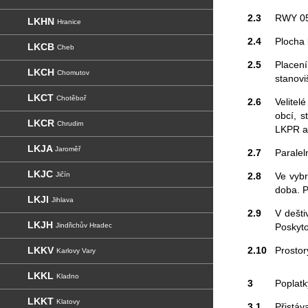
2.3
RWY 05
LKHN
Hranice
2.4
Plocha 
LKCB
Cheb
2.5
Placení
LKCH
Chomutov
stanovi
LKCT
Chotěboř
2.6
Velitel
obcí, s
LKCR
Chrudim
LKPR a
LKJA
Jaroměř
2.7
Paralel
LKJC
Jičín
2.8
Ve vyb
doba. 
LKJI
Jihlava
2.9
V dešt
LKJH
Jindřichův Hradec
Poskyt
LKKV
2.10
Prosto
Karlovy Vary
LKKL
Kladno
3
Poplatky
LKKT
Klatovy
3.1
Přistáv