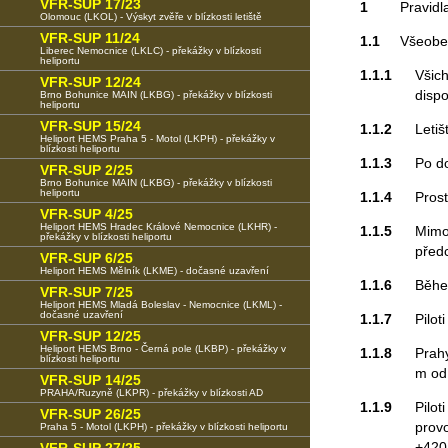
VFR-SUP 17/23
1
Pravidl
Olomouc (LKOL) - Výskyt zvěře v blízkosti letiště
VFR-SUP 11/24
1.1
Všeobe
Liberec Nemocnice (LKLC) - překážky v blízkosti
heliportu
1.1.1
Všich
VFR-SUP 12/24
disp
Brno Bohunice MAIN (LKBG) - překážky v blízkosti
heliportu
VFR-SUP 15/24
1.1.2
Letiš
Heliport HEMS Praha 5 - Motol (LKPH) - překážky v
blízkosti heliportu
1.1.3
Po d
VFR-SUP 2/25
Brno Bohunice MAIN (LKBG) - překážky v blízkosti
heliportu
1.1.4
Pros
VFR-SUP 4/25
Heliport HEMS Hradec Králové Nemocnice (LKHR) -
1.1.5
Mimo
překážky v blízkosti heliportu
před
VFR-SUP 6/25
Heliport HEMS Mělník (LKME) - dočasné uzavření
1.1.6
Běhe
VFR-SUP 7/25
Heliport HEMS Mladá Boleslav - Nemocnice (LKML) -
dočasné uzavření
1.1.7
Pilot
VFR-SUP 12/25
Heliport HEMS Brno - Černá pole (LKBP) - překážky v
1.1.8
Prah
blízkosti heliportu
m od 
VFR-SUP 14/25
PRAHA/Ruzyně (LKPR) - překážky v blízkosti AD
1.1.9
Pilot
VFR-SUP 26/25
prov
Praha 5 - Motol (LKPH) - překážky v blízkosti heliportu
+420