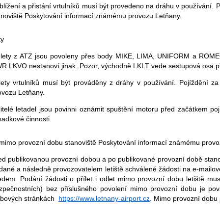
iblížení a přistání vrtulníků musí být provedeno na dráhu v používání.
anoviště Poskytování informací známému provozu Letňany.
ty
lety z ATZ jsou povoleny přes body MIKE, LIMA, UNIFORM a ROMEO.
R LKVO nestanoví jinak. Pozor, východně LKLT vede sestupová osa př
lety vrtulníků musí být prováděny z dráhy v používání. Pojíždění z
ovozu Letňany.
litelé letadel jsou povinni oznámit spuštění motoru před začátkem p
sadkové činnosti.
 mimo provozní dobu stanoviště Poskytování informací známému prov
ed publikovanou provozní dobou a po publikované provozní době stanov
dané a následně provozovatelem letiště schválené žádosti na e-mail
edem. Podání žádosti o přílet i odlet mimo provozní dobu letiště mu
zpečnostních) bez příslušného povolení mimo provozní dobu je považ
bových stránkách
https://www.letnany-airport.cz
. Mimo provozní dobu j