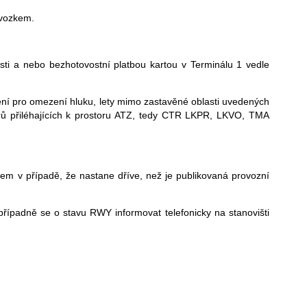
dvozkem.
sti a nebo bezhotovostní platbou kartou v Terminálu 1 vedle
tření pro omezení hluku, lety mimo zastavěné oblasti uvedených
orů přiléhajících k prostoru ATZ, tedy CTR LKPR, LKVO, TMA
 v případě, že nastane dříve, než je publikovaná provozní
ípadně se o stavu RWY informovat telefonicky na stanovišti