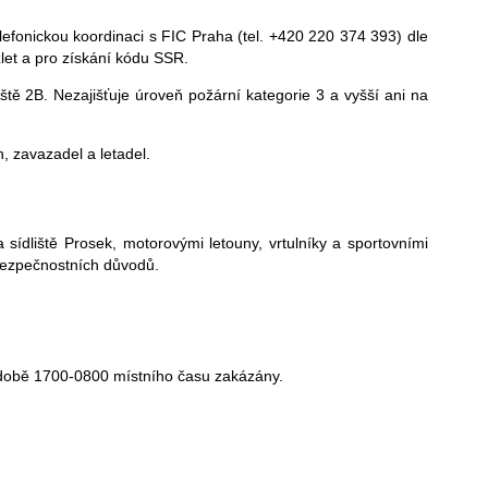
elefonickou koordinaci s FIC Praha (tel. +420 220 374 393) dle
let a pro získání kódu SSR.
tiště 2B. Nezajišťuje úroveň požární kategorie 3 a vyšší ani na
h, zavazadel a letadel.
a sídliště Prosek, motorovými letouny, vrtulníky a sportovními
 bezpečnostních důvodů.
v době 1700-0800 místního času zakázány.