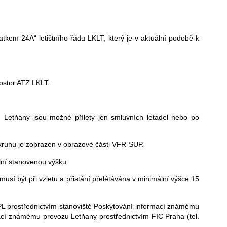
atkem 24A“ letištního řádu LKLT, který je v aktuální podobě k
ostor ATZ LKLT.
Letňany jsou možné přílety jen smluvních letadel nebo po
ruhu je zobrazen v obrazové části VFR-SUP.
ální stanovenou výšku.
í být při vzletu a přistání přelétávána v minimální výšce 15
ti FPL prostřednictvím stanoviště Poskytování informací známému
cí známému provozu Letňany prostřednictvím FIC Praha (tel.