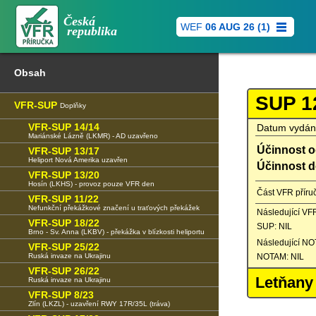
Česká
WEF
06 AUG 26 (1)
republika
Obsah
SUP 1
VFR-SUP
Doplňky
VFR-SUP 14/14
Datum vydán
Mariánské Lázně (LKMR) - AD uzavřeno
Účinnost o
VFR-SUP 13/17
Heliport Nová Amerika uzavřen
Účinnost d
VFR-SUP 13/20
Hosín (LKHS) - provoz pouze VFR den
Část VFR příru
VFR-SUP 11/22
Nefunkční překážkové značení u traťových překážek
Následující VF
VFR-SUP 18/22
SUP: NIL
Brno - Sv. Anna (LKBV) - překážka v blízkosti heliportu
Následující N
VFR-SUP 25/22
Ruská invaze na Ukrajinu
NOTAM: NIL
VFR-SUP 26/22
Letňany
Ruská invaze na Ukrajinu
VFR-SUP 8/23
Zlín (LKZL) - uzavření RWY 17R/35L (tráva)