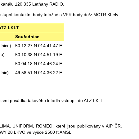
m kanálu 120,335 Letňany RADIO.
 výstupní kontaktní body totožné s VFR body do/z MCTR Kbely:
 ATZ LKLT
Souřadnice
lnice)
50 12 27 N 014 41 47 E
ku)
50 10 38 N 014 51 19 E
50 04 18 N 014 46 24 E
lnic)
49 58 51 N 014 36 22 E
nesmí posádka takového letadla vstoupit do ATZ LKLT.
, LIMA, UNIFORM, ROMEO, které jsou publikovány v AIP ČR.
 RWY 28 LKVO ve výšce 2500 ft AMSL.