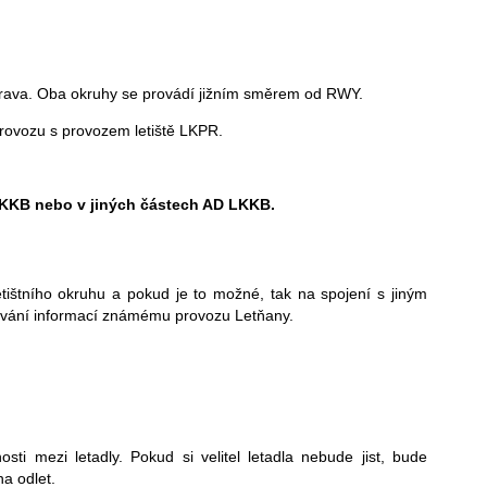
rava. Oba okruhy se provádí jižním směrem od RWY.
provozu s provozem letiště LKPR.
 LKKB nebo v jiných částech AD LKKB.
letištního okruhu a pokud je to možné, tak na spojení s jiným
ytování informací známému provozu Letňany.
sti mezi letadly. Pokud si velitel letadla nebude jist, bude
a odlet.