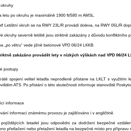
í okruhy
a letu po okruhu je maximálně 1900 ft/580 m AMSL.
r!
Letištní okruh se na RWY 23L/R provádí doleva, na RWY 05L/R dop
é okruhy severně letiště jsou striktně zakázány z důvodu konfliktního 
ha „po větru“ vede jižně betonové VPD 06/24 LKKB.
triktně zakázáno provádět lety v nízkých výškách nad VPD 06/24
é postupy
trátě spojení velitel letadla neprodleně přistane na LKLT s využitím 
vištěm ATS. Po přistání o této skutečnosti informuje stanoviště Posk
ící informace
vání informací známému provozu je zajišťováno i v angličtině.
é pojíždějících letadel jsou odpovědni za dodržení bezpečné vzdáleno
no přetlačení nebo přetažení letadla na bezpečné místo pro přípravu n