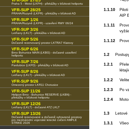
VFR-SUP 27/25
Praha 5 - Motol (LKPH) - překážky v blízkosti heliportu
1.1.10
Pilot
VFR-SUP 28/25
PRAHA/Ruzyně (LKPR) - překážky v blízkosti AD
AIP E
VFR-SUP 1/26
PRAHA/Ruzyně (LKPR) - uzavření RWY 06/24
1.1.11
Provo
VFR-SUP 3/26
vyžá
Letňany (LKLT) - překážka v blízkosti AD
VFR-SUP 5/26
1.1.12
Provo
Dočasně rezervovaný prostor LKTRA7 Klatovy
VFR-SUP 6/26
Brno Bohunice MAIN (LKBG) - dočasné uzavření
1.2
Postup
heliportu
VFR-SUP 7/26
1.2.1
Přele
Pardubice (LKPD) - překážky v blízkosti AD
létaj
VFR-SUP 8/26
Letňany (LKLT) - překážky v blízkosti AD
1.2.2
Velit
VFR-SUP 9/26
Omezený prostor LKR11 Chotusice
1.2.3
Po vz
VFR-SUP 11/26
Heliport Brno - Bohunice RESERVE (LKBN) -
překážky v blízkosti heliportu
1.2.4
Moto
VFR-SUP 12/26
Letňany (LKLT) - dočasné ATZ LKLT
1.3
Letové
VFR-SUP 13/26
Dočasně rezervované a dočasně vyhrazené prostory
pro mezinárodní vojenské letecké cvičení AMPLE
1.3.1
Všeo
STRIKE 2026