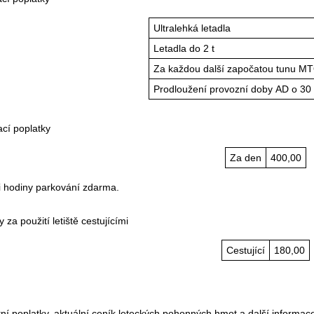
Ultralehká letadla
Letadla do 2 t
Za každou další započatou tunu 
Prodloužení provozní doby AD o 30
cí poplatky
Za den
400,00
ři hodiny parkování zdarma.
 za použití letiště cestujícími
Cestující
180,00
ní poplatky, aktuální ceník leteckých pohonných hmot a další inform