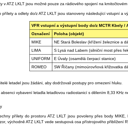
ty v ATZ LKLT jsou možné pouze za rádiového spojení na kmitočtové
o přílety a odlety do/z ATZ LKLT jsou stanoveny následující vstupní a
VFR vstupní a výstupní body do/z MCTR Kbely /
Označení
Poloha (objekt)
MIKE
NE Stará Boleslav (křížení železnice a dá
LIMA
S Lysá nad Labem (silniční most přes ře
UNIFORM
E Úvaly (osamělá čerpací stanice)
ROMEO
SW Říčany (mimoúrovňová křižovatka dá
litelé letadel jsou žádáni, aby dodržovali postupy pro omezení hluku.
i absenci vybavení letadla letadlovou radiostanicí s dělením 8,33 KHz 
ty
echny přílety do prostoru ATZ LKLT jsou povoleny přes body MIKE
zor, východně ATZ LKLT vede sestupová osa přístrojového přiblížení