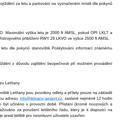
 Pojíždění za letu a parkování na vyznačeném místě dle pokynů
 Maximální výška letu je 2000 ft AMSL, pokud OPI LKLT a
ístrojového přiblížení RWY 28 LKVO ve výšce 2500 ft AMSL.
a letu dle pokynů stanoviště Poskytování informací známému
ojíždění z důvodu zajištění bezpečnosti při možném provádění
ozu Letňany
iště Letňany jsou povoleny odlety a přílety pouze na základě
ovou adresu
info@letnany-airport.cz
, zaslané nejméně 12 hodin
sí být učiněno v provozní době. Přistání (kromě nouzových a
ováno za porušení letištního řádu, který je k dispozici na
e areál letiště pro nesmluvní uživatele uzavřen.