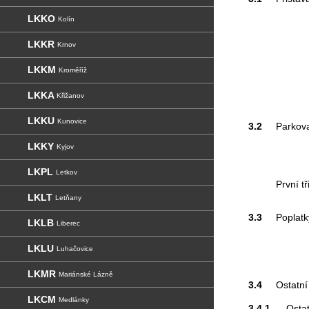
LKKO
Kolín
LKKR
Krnov
LKKM
Kroměříž
LKKA
Křižanov
LKKU
Kunovice
3.2
Parkova
LKKY
Kyjov
LKPL
Letkov
První t
LKLT
Letňany
3.3
Poplatky
LKLB
Liberec
LKLU
Luhačovice
LKMR
Mariánské Lázně
3.4
Ostatní
LKCM
Medlánky
3.4.1
Ostat