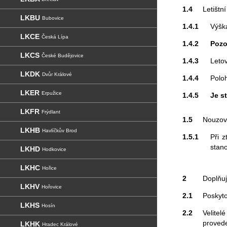
1.4
Letištn
LKBU
Bubovice
1.4.1
Výšk
LKCE
Česká Lípa
1.4.2
Pozo
LKCS
České Budějovice
1.4.3
Letov
LKDK
Dvůr Králové
1.4.4
Polo
LKER
Erpužice
1.4.5
Je s
LKFR
Frýdlant
1.5
Nouzov
LKHB
Havlíčkův Brod
1.5.1
Při z
stano
LKHD
Hodkovice
LKHC
Hořice
2
Doplňuj
LKHV
Hořovice
2.1
Poskyto
LKHS
Hosín
2.2
Velitel
provede
LKHK
Hradec Králové