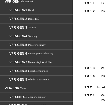
VFR-GEN
Všeobecně
1.3.1.1
Le
VFR-GEN-1
Úvod
1.3.1.2
Pr
VFR-GEN-2
Deset tipů
VFR-GEN-3
Zkratky
VFR-GEN-4
Symboly
VFR-GEN-5
Pověřené úřady
VFR-GEN-6
Letové provozní služby
VFR-GEN-7
Meteorologické služby
1.3.1.3
Ve
VFR-GEN-8
Letecké informace
1.3.1.4
Př
VFR-GEN-9
Pátrání a záchrana
1.3.2
Příle
VFR-ENR
Tratě
1.3.2.1
Vš
VFR-ENR-1
Vzdušný prostor
Po