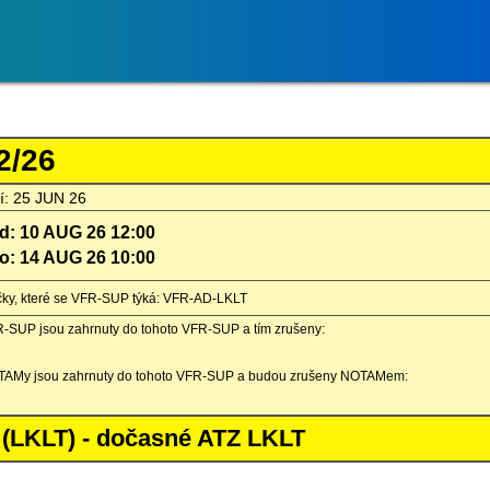
2/26
í: 25 JUN 26
d: 10 AUG 26 12:00
o: 14 AUG 26 10:00
čky, které se VFR-SUP týká: VFR-AD-LKLT
R-SUP jsou zahrnuty do tohoto VFR-SUP a tím zrušeny:
OTAMy jsou zahrnuty do tohoto VFR-SUP a budou zrušeny NOTAMem:
 (LKLT) - dočasné ATZ LKLT