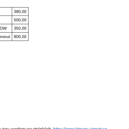
380,00
500,00
MTOW
350,00
 minut
800,00
ace jsou uvedeny na stránkách
https://www.letnany-airport.cz
.