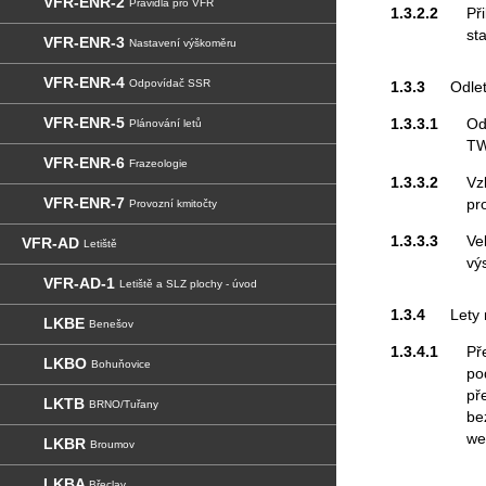
VFR-ENR-2
Pravidla pro VFR
1.3.2.2
Př
st
VFR-ENR-3
Nastavení výškoměru
VFR-ENR-4
Odpovídač SSR
1.3.3
Odle
VFR-ENR-5
1.3.3.1
Od
Plánování letů
TW
VFR-ENR-6
Frazeologie
1.3.3.2
Vz
VFR-ENR-7
pr
Provozní kmitočty
1.3.3.3
Ve
VFR-AD
Letiště
vý
VFR-AD-1
Letiště a SLZ plochy - úvod
1.3.4
Lety
LKBE
Benešov
1.3.4.1
Př
LKBO
Bohuňovice
po
př
LKTB
BRNO/Tuřany
be
we
LKBR
Broumov
LKBA
Břeclav