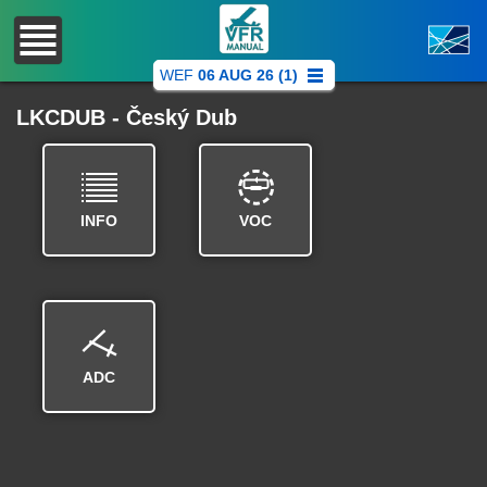
WEF
06 AUG 26 (1)
LKCDUB - Český Dub
INFO
VOC
ADC