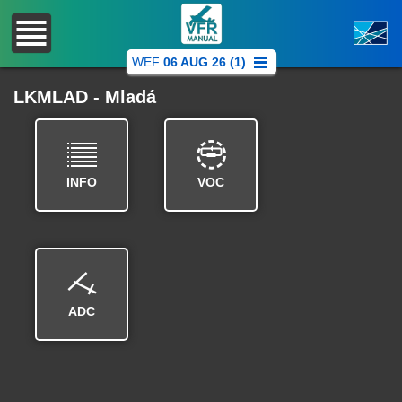
WEF
06 AUG 26 (1)
LKMLAD - Mladá
INFO
VOC
ADC