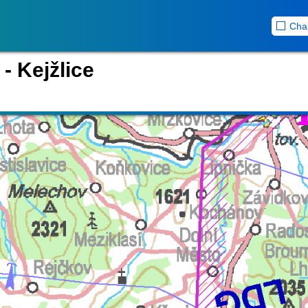
Cha
- Kejžlice