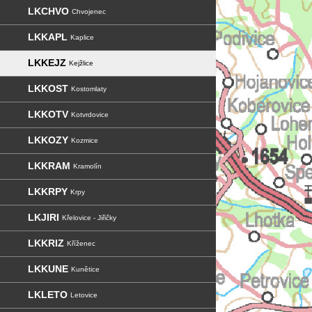
LKCHVO
Chvojenec
LKKAPL
Kaplice
LKKEJZ
Kejžlice
LKKOST
Kostomlaty
LKKOTV
Kotvrdovice
LKKOZY
Kozmice
LKKRAM
Kramolín
LKKRPY
Krpy
LKJIRI
Křelovice - Jiřičky
LKKRIZ
Kříženec
LKKUNE
Kunětice
LKLETO
Letovice