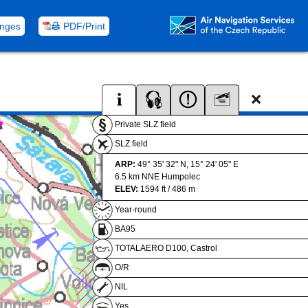
nges
PDF/Print
Private SLZ field
SLZ field
ARP:
49° 35' 32" N, 15° 24' 05" E
6.5 km NNE Humpolec
ELEV:
1594 ft / 486 m
Year-round
BA95
TOTALAERO D100, Castrol
O/R
NIL
Yes