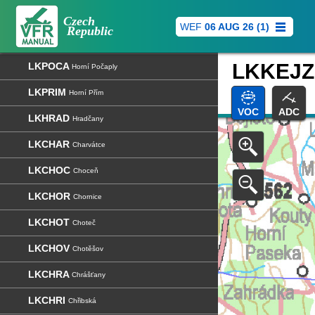
LKHATH
Hať u Hlučína
Czech
WEF
06 AUG 26 (1)
Republic
LKHLAS
Hláska
LKKEJZ 
LKPOCA
Horní Počaply
LKPRIM
Horní Přím
VOC
ADC
LKHRAD
Hradčany
LKCHAR
Charvátce
LKCHOC
Choceň
LKCHOR
Chornice
LKCHOT
Choteč
LKCHOV
Chotěšov
LKCHRA
Chrášťany
LKCHRI
Chřibská